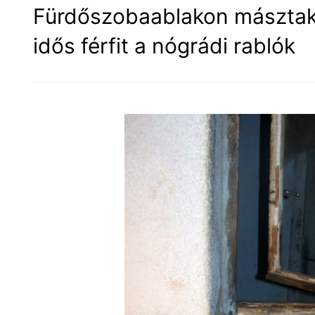
Fürdőszobaablakon másztak 
idős férfit a nógrádi rablók