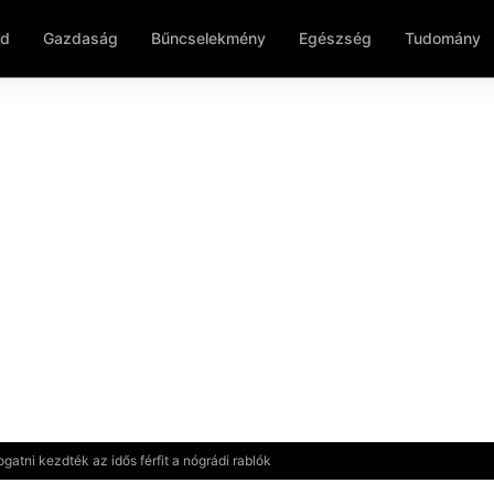
ld
Gazdaság
Bűncselekmény
Egészség
Tudomány
atni kezdték az idős férfit a nógrádi rablók