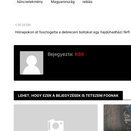
bűncselekmény
Magyarország
rablás
b
e
l
L
o
n
i
o
g
n
k
e
k
r
RÉGEBBI
Hónapokon át fosztogatta a debreceni boltokat egy hajdúhadházi férfi
Bejegyezte:
K86
LEHET, HOGY EZEK A BEJEGYZÉSEK IS TETSZENI FOGNAK