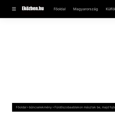
Főoldal
Magyarország
Külfö
Főoldal
bűncselekmény
Fürdőszobaablakon másztak be, majd fojtog