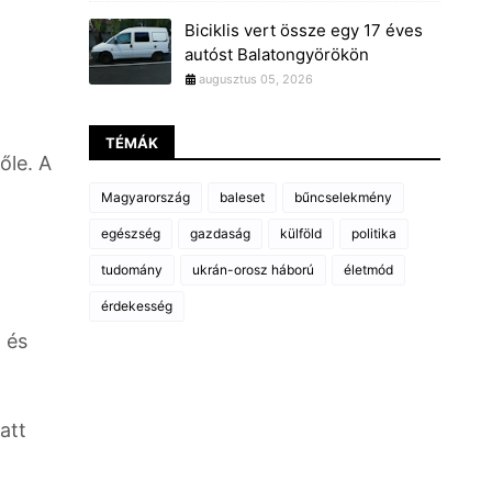
Biciklis vert össze egy 17 éves
autóst Balatongyörökön
augusztus 05, 2026
TÉMÁK
őle. A
Magyarország
baleset
bűncselekmény
egészség
gazdaság
külföld
politika
tudomány
ukrán-orosz háború
életmód
érdekesség
 és
att