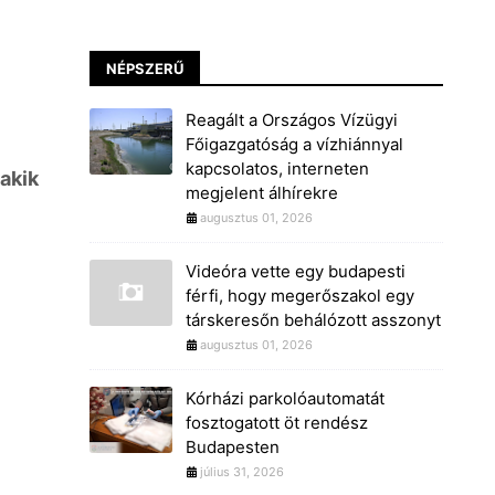
NÉPSZERŰ
Reagált a Országos Vízügyi
Főigazgatóság a vízhiánnyal
kapcsolatos, interneten
akik
megjelent álhírekre
augusztus 01, 2026
Videóra vette egy budapesti
férfi, hogy megerőszakol egy
társkeresőn behálózott asszonyt
augusztus 01, 2026
Kórházi parkolóautomatát
fosztogatott öt rendész
Budapesten
július 31, 2026