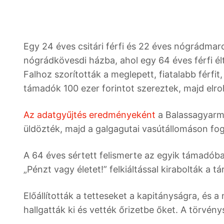
Egy 24 éves csitári férfi és 22 éves nógrádmar
nógrádkövesdi házba, ahol egy 64 éves férfi él
Falhoz szorították a meglepett, fiatalabb férfit
támadók 100 ezer forintot szereztek, majd elro
Az adatgyűjtés eredményeként
a Balassagyarm
üldözték, majd a galgagutai vasútállomáson fog
A 64 éves sértett felismerte az egyik támadóban
„Pénzt vagy életet!” felkiáltással kirabolták a t
Előállították a tetteseket a kapitányságra, és
hallgatták ki és vették őrizetbe őket. A törvény