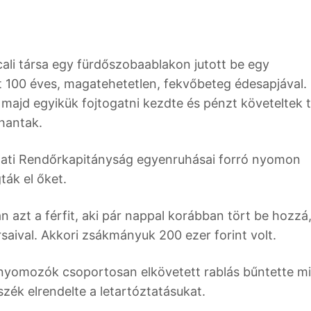
cali társa egy fürdőszobaablakon jutott be egy
t 100 éves, magatehetetlen, fekvőbeteg édesapjával.
, majd egyikük fojtogatni kezdte és pénzt követeltek t
hantak.
ati Rendőrkapitányság egyenruhásai forró nyomon
ták el őket.
 azt a férfit, aki pár nappal korábban tört be hozzá,
ársaival. Akkori zsákmányuk 200 ezer forint volt.
 a nyomozók csoportosan elkövetett rablás bűntette mi
szék elrendelte a letartóztatásukat.