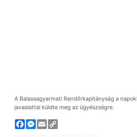
A Balassagyarmati Rendőrkapitányság a napokban
javaslattal küldte meg az ügyészségre.
F
M
E
C
a
e
m
o
c
s
a
p
e
s
i
y