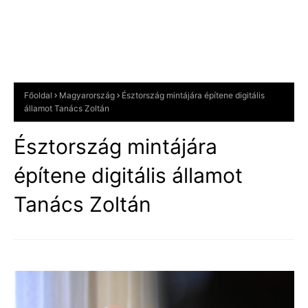
Főoldal
Magyarország
Észtország mintájára építene digitális
államot Tanács Zoltán
Észtország mintájára
építene digitális államot
Tanács Zoltán