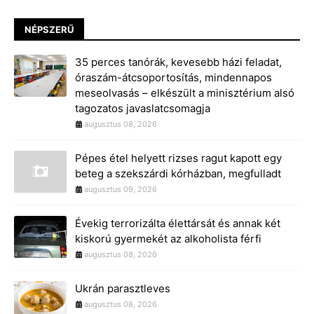
NÉPSZERŰ
35 perces tanórák, kevesebb házi feladat,
óraszám-átcsoportosítás, mindennapos
meseolvasás – elkészült a minisztérium alsó
tagozatos javaslatcsomagja
augusztus 08, 2026
Pépes étel helyett rizses ragut kapott egy
beteg a szekszárdi kórházban, megfulladt
augusztus 09, 2026
Évekig terrorizálta élettársát és annak két
kiskorú gyermekét az alkoholista férfi
augusztus 08, 2026
Ukrán parasztleves
augusztus 08, 2026