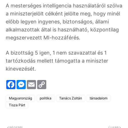
A mesterséges intelligencia használatáról szólva
a miniszterjelölt célként jelölte meg, hogy minél
előbb legyen ingyenes, biztonságos, állami
alkalmazottak által is használható, központilag
megszervezett MI-hozzáférés.
A bizottság 5 igen, 1 nem szavazattal és 1
tartózkodás mellett támogatta a miniszter
kinevezését.
F
M
E
C
a
e
m
o
c
s
a
p
e
s
i
y
Magyarország
politika
Tanács Zoltán
társadalom
b
e
l
L
o
n
i
Tisza Párt
o
g
n
k
e
k
r
RÉGEBBI
ÚJABB