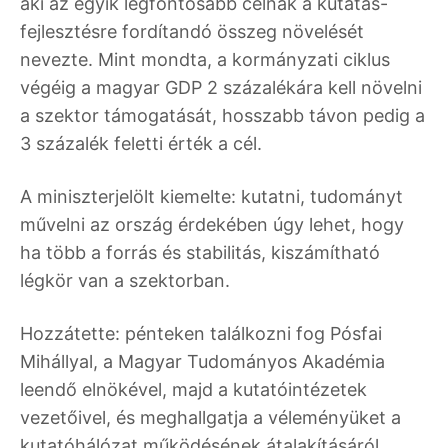
aki az egyik legfontosabb célnak a kutatás-
fejlesztésre fordítandó összeg növelését
nevezte. Mint mondta, a kormányzati ciklus
végéig a magyar GDP 2 százalékára kell növelni
a szektor támogatását, hosszabb távon pedig a
3 százalék feletti érték a cél.
A miniszterjelölt kiemelte: kutatni, tudományt
művelni az ország érdekében úgy lehet, hogy
ha több a forrás és stabilitás, kiszámítható
légkör van a szektorban.
Hozzátette: pénteken találkozni fog Pósfai
Mihállyal, a Magyar Tudományos Akadémia
leendő elnökével, majd a kutatóintézetek
vezetőivel, és meghallgatja a véleményüket a
kutatóhálózat működésének átalakításáról.