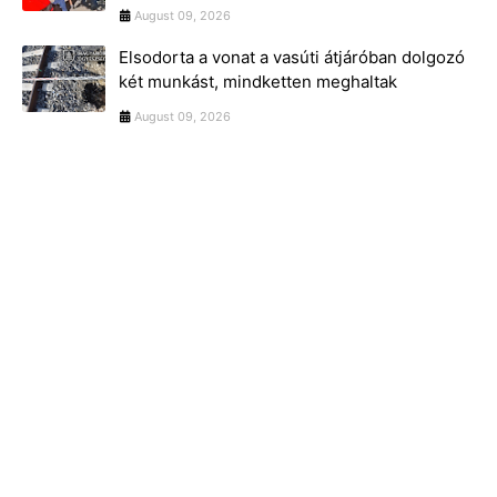
August 09, 2026
Elsodorta a vonat a vasúti átjáróban dolgozó
két munkást, mindketten meghaltak
August 09, 2026