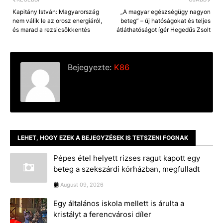
Kapitány István: Magyarország
„A magyar egészségügy nagyon
nem válik le az orosz energiáról,
beteg” – új hatóságokat és teljes
és marad a rezsicsökkentés
átláthatóságot ígér Hegedűs Zsolt
Bejegyezte:
K86
LEHET, HOGY EZEK A BEJEGYZÉSEK IS TETSZENI FOGNAK
Pépes étel helyett rizses ragut kapott egy
beteg a szekszárdi kórházban, megfulladt
August 09, 2026
Egy általános iskola mellett is árulta a
kristályt a ferencvárosi díler