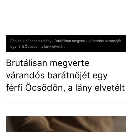
Főoldal
bűncselekmény
Brutálisan megverte várandós barátnőjét
egy férfi Öcsödön, a lány elvetélt
Brutálisan megverte
várandós barátnőjét egy
férfi Öcsödön, a lány elvetélt