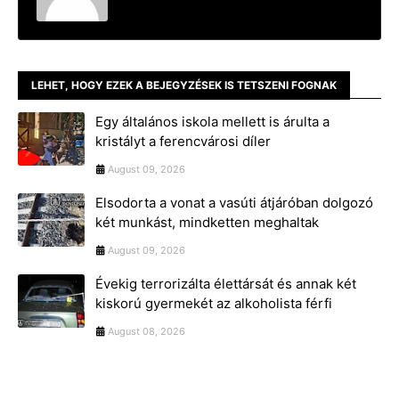
LEHET, HOGY EZEK A BEJEGYZÉSEK IS TETSZENI FOGNAK
Egy általános iskola mellett is árulta a
kristályt a ferencvárosi díler
August 09, 2026
Elsodorta a vonat a vasúti átjáróban dolgozó
két munkást, mindketten meghaltak
August 09, 2026
Évekig terrorizálta élettársát és annak két
kiskorú gyermekét az alkoholista férfi
August 08, 2026