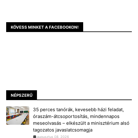
KÖVESS MINKET A FACEBOOKON!
NÉPSZERŰ
35 perces tanórák, kevesebb házi feladat,
óraszám-átcsoportosítás, mindennapos
meseolvasás – elkészült a minisztérium alsó
tagozatos javaslatcsomagja
augusztus 08, 2026