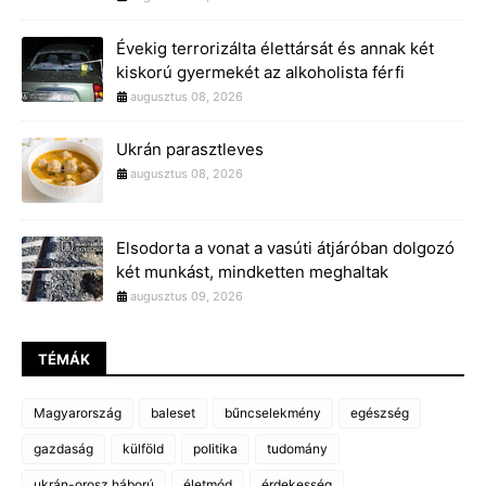
Évekig terrorizálta élettársát és annak két
kiskorú gyermekét az alkoholista férfi
augusztus 08, 2026
Ukrán parasztleves
augusztus 08, 2026
Elsodorta a vonat a vasúti átjáróban dolgozó
két munkást, mindketten meghaltak
augusztus 09, 2026
TÉMÁK
Magyarország
baleset
bűncselekmény
egészség
gazdaság
külföld
politika
tudomány
ukrán-orosz háború
életmód
érdekesség