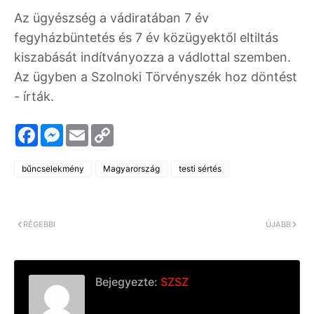
Az ügyészség a vádiratában 7 év
fegyházbüntetés és 7 év közügyektől eltiltás
kiszabását indítványozza a vádlottal szemben.
Az ügyben a Szolnoki Törvényszék hoz döntést
- írták.
F
M
E
C
a
e
m
o
c
s
a
p
e
s
i
y
bűncselekmény
Magyarország
testi sértés
b
e
l
L
o
n
i
o
g
n
k
e
k
r
RÉGEBBI
ÚJABB
Bejegyezte:
SZSZ