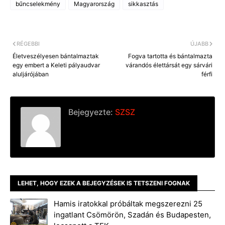
bűncselekmény
Magyarország
sikkasztás
b
e
l
L
o
n
i
o
g
n
k
e
k
r
RÉGEBBI
ÚJABB
Életveszélyesen bántalmaztak
Fogva tartotta és bántalmazta
egy embert a Keleti pályaudvar
várandós élettársát egy sárvári
aluljárójában
férfi
Bejegyezte:
SZSZ
LEHET, HOGY EZEK A BEJEGYZÉSEK IS TETSZENI FOGNAK
Hamis iratokkal próbáltak megszerezni 25
ingatlant Csömörön, Szadán és Budapesten,