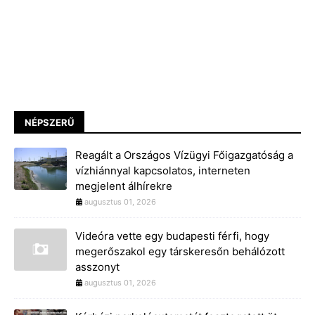
NÉPSZERŰ
Reagált a Országos Vízügyi Főigazgatóság a
vízhiánnyal kapcsolatos, interneten
megjelent álhírekre
augusztus 01, 2026
Videóra vette egy budapesti férfi, hogy
megerőszakol egy társkeresőn behálózott
asszonyt
augusztus 01, 2026