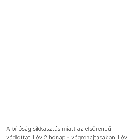
A bíróság sikkasztás miatt az elsőrendű
vádlottat 1 év 2 hónap - végrehajtásában 1 év