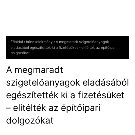
Főoldal
bűncselekmény
A megmaradt szigetelőanyagok
eladásából egészítették ki a fizetésüket – elítélték az építőipari
dolgozókat
A megmaradt
szigetelőanyagok eladásából
egészítették ki a fizetésüket
– elítélték az építőipari
dolgozókat