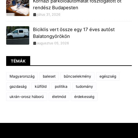
Kórházi parkolóautomatát fosztogatott öt
rendész Budapesten
július 31, 2026
Biciklis vert össze egy 17 éves autóst
Balatongyörökön
augusztus 05, 2026
TÉMÁK
Magyarország
baleset
bűncselekmény
egészség
gazdaság
külföld
politika
tudomány
ukrán-orosz háború
életmód
érdekesség