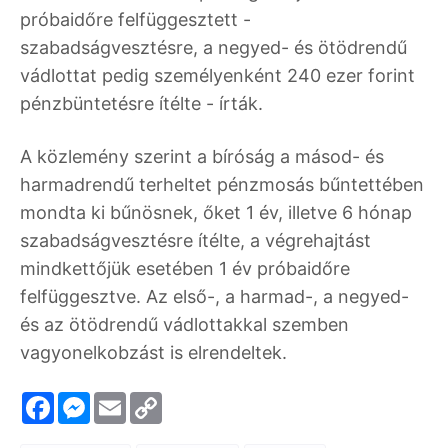
próbaidőre felfüggesztett -
szabadságvesztésre, a negyed- és ötödrendű
vádlottat pedig személyenként 240 ezer forint
pénzbüntetésre ítélte - írták.
A közlemény szerint a bíróság a másod- és
harmadrendű terheltet pénzmosás bűntettében
mondta ki bűnösnek, őket 1 év, illetve 6 hónap
szabadságvesztésre ítélte, a végrehajtást
mindkettőjük esetében 1 év próbaidőre
felfüggesztve. Az első-, a harmad-, a negyed-
és az ötödrendű vádlottakkal szemben
vagyonelkobzást is elrendeltek.
F
M
E
C
a
e
m
o
c
s
a
p
e
s
i
y