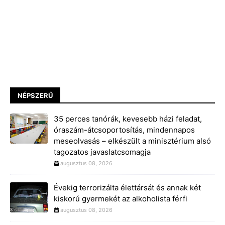
NÉPSZERŰ
35 perces tanórák, kevesebb házi feladat,
óraszám-átcsoportosítás, mindennapos
meseolvasás – elkészült a minisztérium alsó
tagozatos javaslatcsomagja
augusztus 08, 2026
Évekig terrorizálta élettársát és annak két
kiskorú gyermekét az alkoholista férfi
augusztus 08, 2026