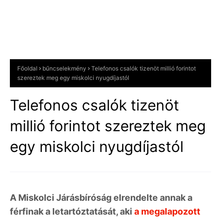
Főoldal
bűncselekmény
Telefonos csalók tizenöt millió forintot
szereztek meg egy miskolci nyugdíjastól
Telefonos csalók tizenöt
millió forintot szereztek meg
egy miskolci nyugdíjastól
A Miskolci Járásbíróság elrendelte annak a
férfinak a letartóztatását, aki
a megalapozott