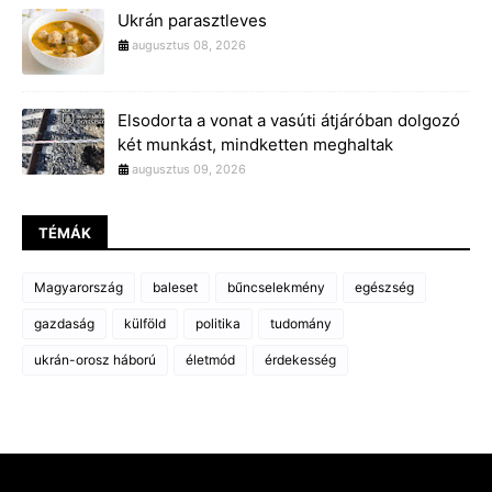
Ukrán parasztleves
augusztus 08, 2026
Elsodorta a vonat a vasúti átjáróban dolgozó
két munkást, mindketten meghaltak
augusztus 09, 2026
TÉMÁK
Magyarország
baleset
bűncselekmény
egészség
gazdaság
külföld
politika
tudomány
ukrán-orosz háború
életmód
érdekesség