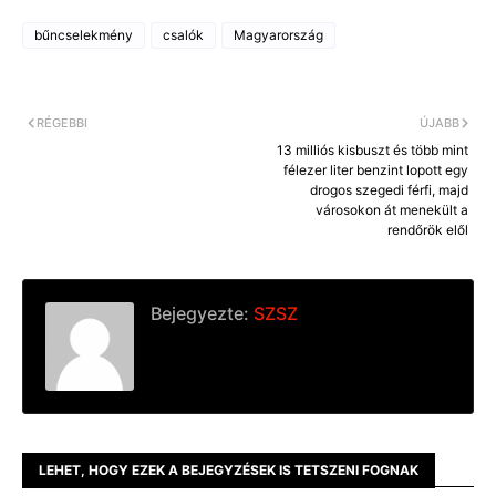
c
s
p
e
s
y
bűncselekmény
csalók
Magyarország
b
e
L
o
n
i
o
g
n
k
e
k
r
RÉGEBBI
ÚJABB
13 milliós kisbuszt és több mint
félezer liter benzint lopott egy
drogos szegedi férfi, majd
városokon át menekült a
rendőrök elől
Bejegyezte:
SZSZ
LEHET, HOGY EZEK A BEJEGYZÉSEK IS TETSZENI FOGNAK