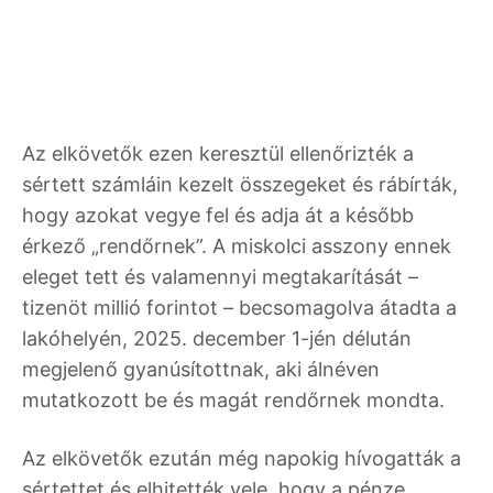
Az elkövetők ezen keresztül ellenőrizték a
sértett számláin kezelt összegeket és rábírták,
hogy azokat vegye fel és adja át a később
érkező „rendőrnek”. A miskolci asszony ennek
eleget tett és valamennyi megtakarítását –
tizenöt millió forintot – becsomagolva átadta a
lakóhelyén, 2025. december 1-jén délután
megjelenő gyanúsítottnak, aki álnéven
mutatkozott be és magát rendőrnek mondta.
Az elkövetők ezután még napokig hívogatták a
sértettet és elhitették vele, hogy a pénze