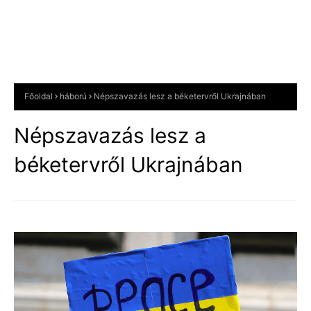
Főoldal
háború
Népszavazás lesz a béketervről Ukrajnában
Népszavazás lesz a
béketervről Ukrajnában