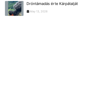
Dróntámadás érte Kárpátalját
May 13, 2026