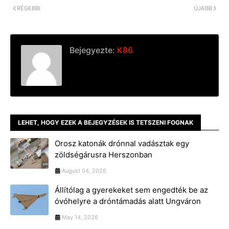
RÉGEBBI
ÚJABB
Bejegyezte:
K86
LEHET, HOGY EZEK A BEJEGYZÉSEK IS TETSZENI FOGNAK
Orosz katonák drónnal vadásztak egy
zöldségárusra Herszonban
August 04, 2026
Állítólag a gyerekeket sem engedték be az
óvóhelyre a dróntámadás alatt Ungváron
May 14, 2026