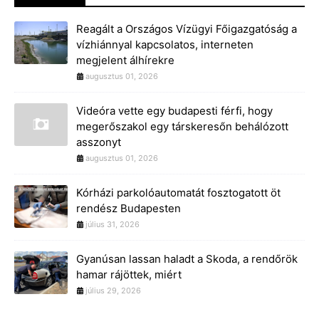
Reagált a Országos Vízügyi Főigazgatóság a
vízhiánnyal kapcsolatos, interneten
megjelent álhírekre
augusztus 01, 2026
Videóra vette egy budapesti férfi, hogy
megerőszakol egy társkeresőn behálózott
asszonyt
augusztus 01, 2026
Kórházi parkolóautomatát fosztogatott öt
rendész Budapesten
július 31, 2026
Gyanúsan lassan haladt a Skoda, a rendőrök
hamar rájöttek, miért
július 29, 2026