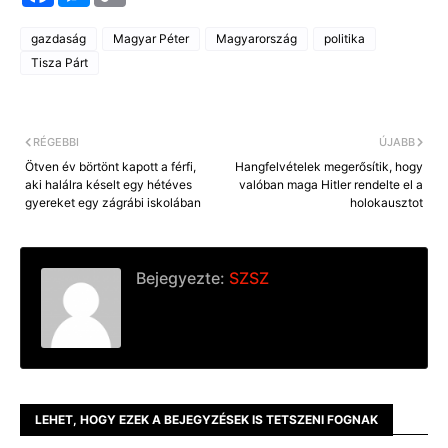
c
s
p
e
s
y
gazdaság
Magyar Péter
Magyarország
politika
b
e
L
o
n
i
Tisza Párt
o
g
n
k
e
k
r
RÉGEBBI
ÚJABB
Ötven év börtönt kapott a férfi,
Hangfelvételek megerősítik, hogy
aki halálra késelt egy hétéves
valóban maga Hitler rendelte el a
gyereket egy zágrábi iskolában
holokausztot
Bejegyezte:
SZSZ
LEHET, HOGY EZEK A BEJEGYZÉSEK IS TETSZENI FOGNAK