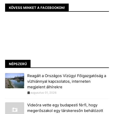
KÖVESS MINKET A FACEBOOKON!
NÉPSZERŰ
Reagált a Országos Vízügyi Főigazgatóság a
vízhiánnyal kapcsolatos, interneten
megjelent álhírekre
augusztus 01, 2026
Videóra vette egy budapesti férfi, hogy
megerőszakol egy társkeresőn behálózott