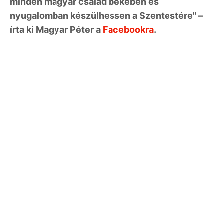
minden magyar család békében és
nyugalomban készülhessen a Szentestére" –
írta ki Magyar Péter a
Facebookra
.