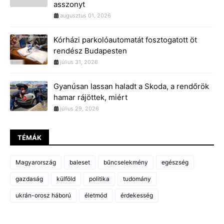
asszonyt
augusztus 01, 2026
Kórházi parkolóautomatát fosztogatott öt
rendész Budapesten
július 31, 2026
Gyanúsan lassan haladt a Skoda, a rendőrök
hamar rájöttek, miért
július 29, 2026
TÉMÁK
Magyarország
baleset
bűncselekmény
egészség
gazdaság
külföld
politika
tudomány
ukrán-orosz háború
életmód
érdekesség