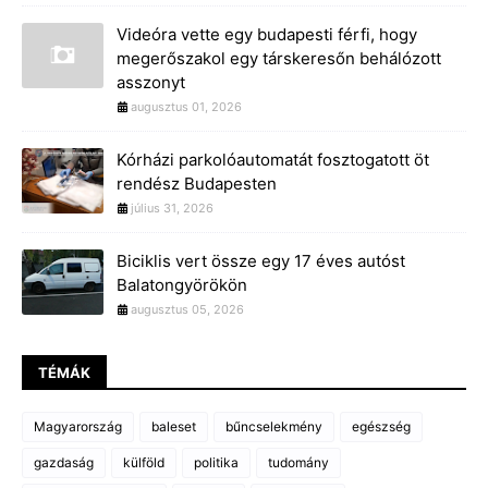
Videóra vette egy budapesti férfi, hogy
megerőszakol egy társkeresőn behálózott
asszonyt
augusztus 01, 2026
Kórházi parkolóautomatát fosztogatott öt
rendész Budapesten
július 31, 2026
Biciklis vert össze egy 17 éves autóst
Balatongyörökön
augusztus 05, 2026
TÉMÁK
Magyarország
baleset
bűncselekmény
egészség
gazdaság
külföld
politika
tudomány