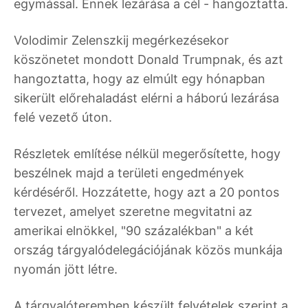
egymással. Ennek lezárása a cél - hangoztatta.
Volodimir Zelenszkij megérkezésekor
köszönetet mondott Donald Trumpnak, és azt
hangoztatta, hogy az elmúlt egy hónapban
sikerült előrehaladást elérni a háború lezárása
felé vezető úton.
Részletek említése nélkül megerősítette, hogy
beszélnek majd a területi engedmények
kérdéséről. Hozzátette, hogy azt a 20 pontos
tervezet, amelyet szeretne megvitatni az
amerikai elnökkel, "90 százalékban" a két
ország tárgyalódelegációjának közös munkája
nyomán jött létre.
A tárgyalóteremben készült felvételek szerint a