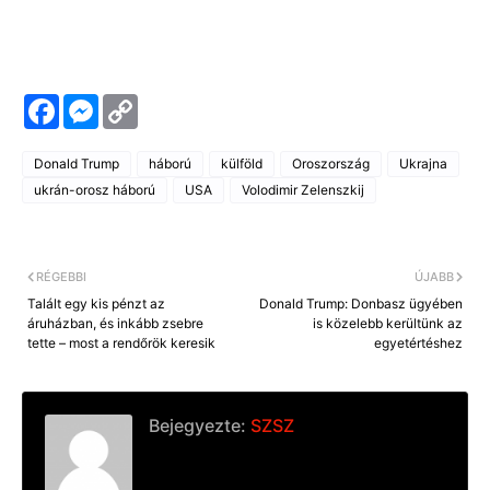
F
M
C
a
e
o
c
s
p
e
s
y
Donald Trump
háború
külföld
Oroszország
Ukrajna
b
e
L
o
n
i
ukrán-orosz háború
USA
Volodimir Zelenszkij
o
g
n
k
e
k
r
RÉGEBBI
ÚJABB
Talált egy kis pénzt az
Donald Trump: Donbasz ügyében
áruházban, és inkább zsebre
is közelebb kerültünk az
tette – most a rendőrök keresik
egyetértéshez
Bejegyezte:
SZSZ