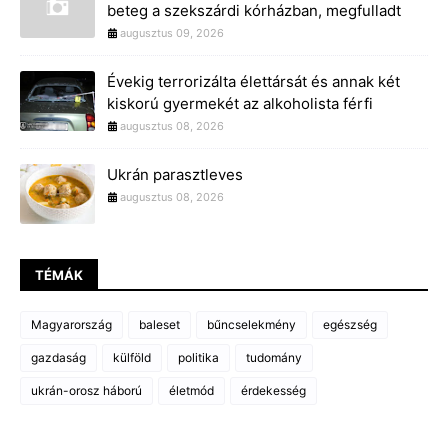
beteg a szekszárdi kórházban, megfulladt
augusztus 09, 2026
Évekig terrorizálta élettársát és annak két
kiskorú gyermekét az alkoholista férfi
augusztus 08, 2026
Ukrán parasztleves
augusztus 08, 2026
TÉMÁK
Magyarország
baleset
bűncselekmény
egészség
gazdaság
külföld
politika
tudomány
ukrán-orosz háború
életmód
érdekesség