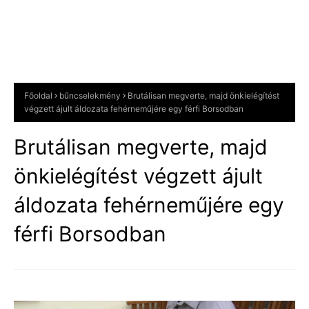
Főoldal
bűncselekmény
Brutálisan megverte, majd önkielégítést
végzett ájult áldozata fehérneműjére egy férfi Borsodban
Brutálisan megverte, majd
önkielégítést végzett ájult
áldozata fehérneműjére egy
férfi Borsodban