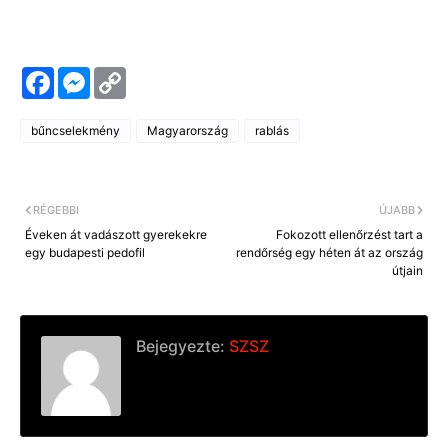
F
M
C
a
e
o
c
s
p
e
s
y
bűncselekmény
Magyarország
rablás
b
e
L
o
n
i
o
g
n
k
e
k
r
RÉGEBBI
ÚJABB
Éveken át vadászott gyerekekre
Fokozott ellenőrzést tart a
egy budapesti pedofil
rendőrség egy héten át az ország
útjain
Bejegyezte:
SZSZ