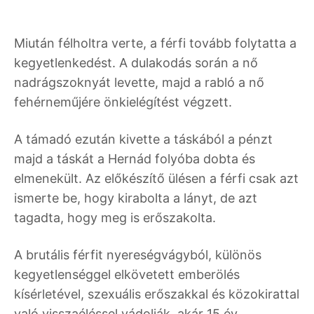
Miután félholtra verte, a férfi tovább folytatta a
kegyetlenkedést. A dulakodás során a nő
nadrágszoknyát levette, majd a rabló a nő
fehérneműjére önkielégítést végzett.
A támadó ezután kivette a táskából a pénzt
majd a táskát a Hernád folyóba dobta és
elmenekült. Az előkészítő ülésen a férfi csak azt
ismerte be, hogy kirabolta a lányt, de azt
tagadta, hogy meg is erőszakolta.
A brutális férfit nyereségvágyból, különös
kegyetlenséggel elkövetett emberölés
kísérletével, szexuális erőszakkal és közokirattal
való visszaéléssel vádolják, akár 15 év