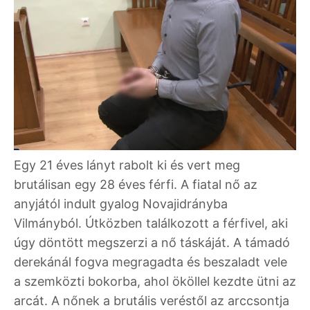
Egy 21 éves lányt rabolt ki és vert meg
brutálisan egy 28 éves férfi. A fiatal nő az
anyjától indult gyalog Novajidrányba
Vilmányból. Útközben találkozott a férfivel, aki
úgy döntött megszerzi a nő táskáját. A támadó
derekánál fogva megragadta és beszaladt vele
a szemközti bokorba, ahol ököllel kezdte ütni az
arcát. A nőnek a brutális veréstől az arccsontja