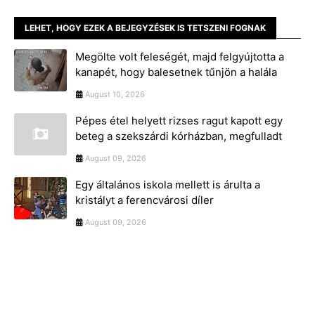
LEHET, HOGY EZEK A BEJEGYZÉSEK IS TETSZENI FOGNAK
Megölte volt feleségét, majd felgyújtotta a
kanapét, hogy balesetnek tűnjön a halála
August 10, 2026
Pépes étel helyett rizses ragut kapott egy
beteg a szekszárdi kórházban, megfulladt
August 09, 2026
Egy általános iskola mellett is árulta a
kristályt a ferencvárosi díler
August 09, 2026