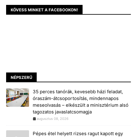
KÖVESS MINKET A FACEBOOKON!
NÉPSZERŰ
35 perces tanórák, kevesebb házi feladat,
óraszám-átcsoportosítás, mindennapos
meseolvasás – elkészült a minisztérium alsó
tagozatos javaslatcsomagja
augusztus 08, 2026
Pépes étel helyett rizses ragut kapott egy