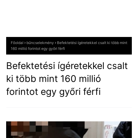
Főoldal
bűncselekmény
Befektetési ígéretekkel csalt ki több mint
160 millió forintot egy győri férfi
Befektetési ígéretekkel csalt
ki több mint 160 millió
forintot egy győri férfi