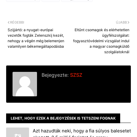
b
e
l
L
o
n
i
o
g
n
k
e
k
r
RÉGEBBI
ÚJABB
Szijjártó: a nyugat-európai
Eltűnt csomagok és elérhetetlen
vezetők fogták Zelenszkij kezét,
ügyfélszolgálat:
nehogy a végén még belemenjen
fogyasztóvédelmi vizsgálat indul
valamilyen békemegállapodásba
a magyar csomagküldő
szolgálatoknál
Bejegyezte:
SZSZ
LEHET, HOGY EZEK A BEJEGYZÉSEK IS TETSZENI FOGNAK
Azt hazudták neki, hogy a fia súlyos balesetet