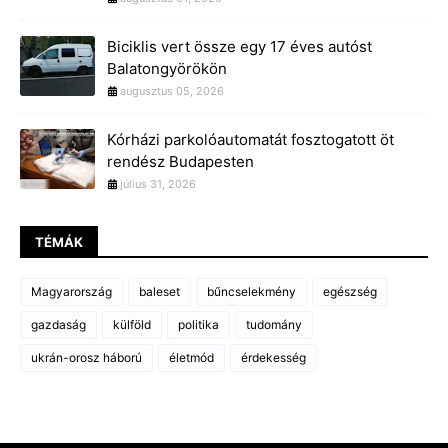
Biciklis vert össze egy 17 éves autóst
Balatongyörökön
augusztus 05, 2026
Kórházi parkolóautomatát fosztogatott öt
rendész Budapesten
július 31, 2026
TÉMÁK
Magyarország
baleset
bűncselekmény
egészség
gazdaság
külföld
politika
tudomány
ukrán-orosz háború
életmód
érdekesség