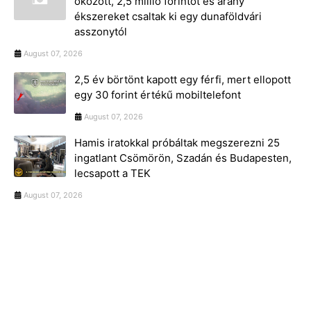
okozott, 2,5 millió forintot és arany
ékszereket csaltak ki egy dunaföldvári
asszonytól
August 07, 2026
2,5 év börtönt kapott egy férfi, mert ellopott
egy 30 forint értékű mobiltelefont
August 07, 2026
Hamis iratokkal próbáltak megszerezni 25
ingatlant Csömörön, Szadán és Budapesten,
lecsapott a TEK
August 07, 2026