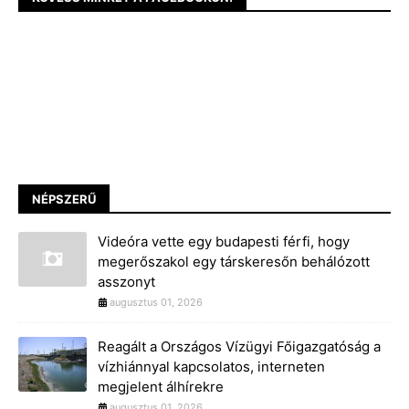
NÉPSZERŰ
Videóra vette egy budapesti férfi, hogy
megerőszakol egy társkeresőn behálózott
asszonyt
augusztus 01, 2026
Reagált a Országos Vízügyi Főigazgatóság a
vízhiánnyal kapcsolatos, interneten
megjelent álhírekre
augusztus 01, 2026