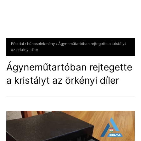
Főoldal
bűncselekmény
Ágyneműtartóban rejtegette a kristályt
az örkényi díler
Ágyneműtartóban rejtegette
a kristályt az örkényi díler