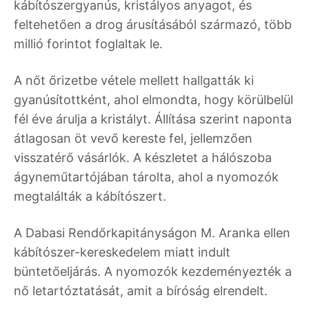
kábítószergyanús, kristályos anyagot, és
feltehetően a drog árusításából származó, több
millió forintot foglaltak le.
A nőt őrizetbe vétele mellett hallgatták ki
gyanúsítottként, ahol elmondta, hogy körülbelül
fél éve árulja a kristályt. Állítása szerint naponta
átlagosan öt vevő kereste fel, jellemzően
visszatérő vásárlók. A készletet a hálószoba
ágyneműtartójában tárolta, ahol a nyomozók
megtalálták a kábítószert.
A Dabasi Rendőrkapitányságon M. Aranka ellen
kábítószer-kereskedelem miatt indult
büntetőeljárás. A nyomozók kezdeményezték a
nő letartóztatását, amit a bíróság elrendelt.