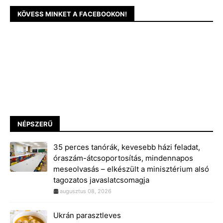
KÖVESS MINKET A FACEBOOKON!
NÉPSZERŰ
35 perces tanórák, kevesebb házi feladat,
óraszám-átcsoportosítás, mindennapos
meseolvasás – elkészült a minisztérium alsó
tagozatos javaslatcsomagja
augusztus 08, 2026
Ukrán parasztleves