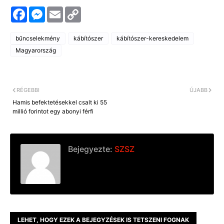
F
M
E
C
a
e
m
o
c
s
a
p
e
s
i
y
bűncselekmény
kábítószer
kábítószer-kereskedelem
b
e
l
L
o
n
i
Magyarország
o
g
n
k
e
k
r
RÉGEBBI
ÚJABB
Hamis befektetésekkel csalt ki 55
millió forintot egy abonyi férfi
Bejegyezte:
SZSZ
LEHET, HOGY EZEK A BEJEGYZÉSEK IS TETSZENI FOGNAK