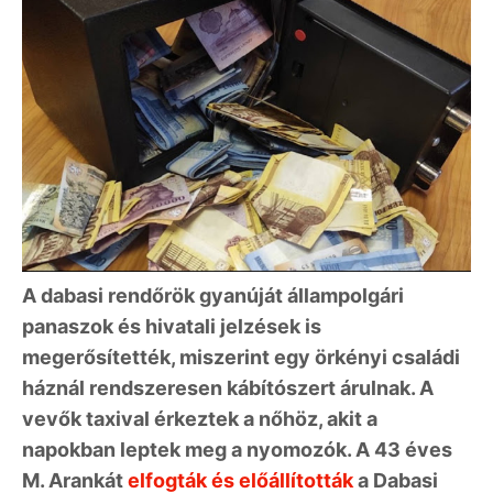
A dabasi rendőrök gyanúját állampolgári
panaszok és hivatali jelzések is
megerősítették, miszerint egy örkényi családi
háznál rendszeresen kábítószert árulnak. A
vevők taxival érkeztek a nőhöz, akit a
napokban leptek meg a nyomozók. A 43 éves
M. Arankát
elfogták és előállították
a Dabasi