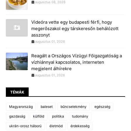
augusztus 08, 2026
Videóra vette egy budapesti férfi, hogy
megerőszakol egy társkeresőn behálózott
asszonyt
augusztus 01, 2026
Reagált a Országos Vízügyi Főigazgatóság a
vízhiánnyal kapcsolatos, interneten
megjelent álhírekre
augusztus 01, 2026
TÉMÁK
Magyarország
baleset
bűncselekmény
egészség
gazdaság
külföld
politika
tudomány
ukrán-orosz háború
életmód
érdekesség