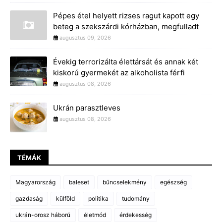
Pépes étel helyett rizses ragut kapott egy
beteg a szekszárdi kórházban, megfulladt
augusztus 09, 2026
Évekig terrorizálta élettársát és annak két
kiskorú gyermekét az alkoholista férfi
augusztus 08, 2026
Ukrán parasztleves
augusztus 08, 2026
TÉMÁK
Magyarország
baleset
bűncselekmény
egészség
gazdaság
külföld
politika
tudomány
ukrán-orosz háború
életmód
érdekesség