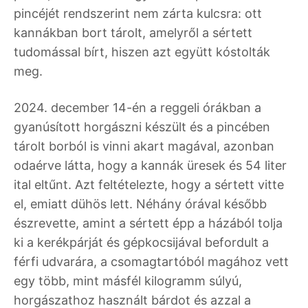
pincéjét rendszerint nem zárta kulcsra: ott
kannákban bort tárolt, amelyről a sértett
tudomással bírt, hiszen azt együtt kóstolták
meg.
2024. december 14-én a reggeli órákban a
gyanúsított horgászni készült és a pincében
tárolt borból is vinni akart magával, azonban
odaérve látta, hogy a kannák üresek és 54 liter
ital eltűnt. Azt feltételezte, hogy a sértett vitte
el, emiatt dühös lett. Néhány órával később
észrevette, amint a sértett épp a házából tolja
ki a kerékpárját és gépkocsijával befordult a
férfi udvarára, a csomagtartóból magához vett
egy több, mint másfél kilogramm súlyú,
horgászathoz használt bárdot és azzal a