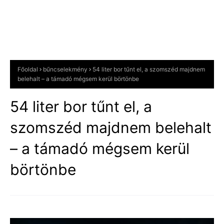
Főoldal
bűncselekmény
54 liter bor tűnt el, a szomszéd majdnem
belehalt – a támadó mégsem kerül börtönbe
54 liter bor tűnt el, a
szomszéd majdnem belehalt
– a támadó mégsem kerül
börtönbe