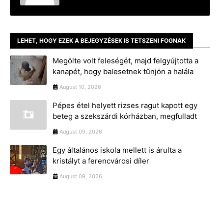
LEHET, HOGY EZEK A BEJEGYZÉSEK IS TETSZENI FOGNAK
Megölte volt feleségét, majd felgyújtotta a
kanapét, hogy balesetnek tűnjön a halála
August 10, 2026
Pépes étel helyett rizses ragut kapott egy
beteg a szekszárdi kórházban, megfulladt
August 09, 2026
Egy általános iskola mellett is árulta a
kristályt a ferencvárosi díler
August 09, 2026