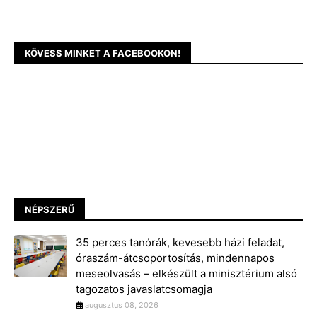
KÖVESS MINKET A FACEBOOKON!
NÉPSZERŰ
35 perces tanórák, kevesebb házi feladat,
óraszám-átcsoportosítás, mindennapos
meseolvasás – elkészült a minisztérium alsó
tagozatos javaslatcsomagja
augusztus 08, 2026