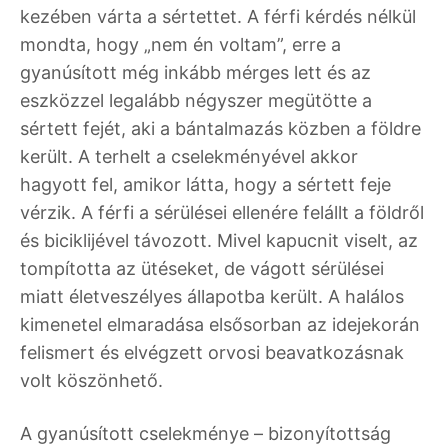
kezében várta a sértettet. A férfi kérdés nélkül
mondta, hogy „nem én voltam”, erre a
gyanúsított még inkább mérges lett és az
eszközzel legalább négyszer megütötte a
sértett fejét, aki a bántalmazás közben a földre
került. A terhelt a cselekményével akkor
hagyott fel, amikor látta, hogy a sértett feje
vérzik. A férfi a sérülései ellenére felállt a földről
és biciklijével távozott. Mivel kapucnit viselt, az
tompította az ütéseket, de vágott sérülései
miatt életveszélyes állapotba került. A halálos
kimenetel elmaradása elsősorban az idejekorán
felismert és elvégzett orvosi beavatkozásnak
volt köszönhető.
A gyanúsított cselekménye – bizonyítottság