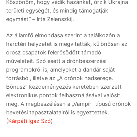
Köszönöm, hogy védik hazánkat, őrzik Ukrajna
területi egységét, és mindig támogatják
egymást” – írta Zelenszkij.
Az államfő elmondása szerint a találkozón a
harctéri helyzetet is megvitatták, különösen az
orosz csapatok felerősödött támadó
műveleteit. Szó esett a drónbeszerzési
programokról is, amelyeket a dandár saját
forrásból, illetve az „A drónok hadserege.
Bónusz” kezdeményezés keretében szerzett
elektronikus pontok felhasználásával valósít
meg. A megbeszélésen a „Vampír” típusú drónok
bevetési tapasztalatairól is egyeztettek.
(
Kárpáti Igaz Szó
)