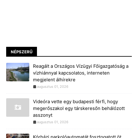
NÉPSZERŰ
Reagált a Országos Vízügyi Főigazgatóság a
vízhiánnyal kapcsolatos, interneten
megjelent álhírekre
augusztus 01, 2026
Videóra vette egy budapesti férfi, hogy
megerőszakol egy társkeresőn behálózott
asszonyt
augusztus 01, 2026
Kórházi parkolóautomatát fosztogatott öt