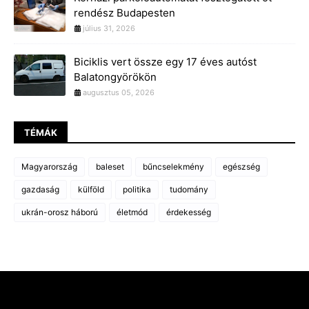
rendész Budapesten
július 31, 2026
Biciklis vert össze egy 17 éves autóst
Balatongyörökön
augusztus 05, 2026
TÉMÁK
Magyarország
baleset
bűncselekmény
egészség
gazdaság
külföld
politika
tudomány
ukrán-orosz háború
életmód
érdekesség