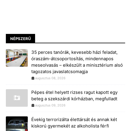
NÉPSZERŰ
35 perces tanórák, kevesebb házi feladat,
óraszám-átcsoportosítás, mindennapos
meseolvasás – elkészült a minisztérium alsó
tagozatos javaslatcsomagja
augusztus 08, 2026
Pépes étel helyett rizses ragut kapott egy
beteg a szekszárdi kórházban, megfulladt
augusztus 09, 2026
Évekig terrorizálta élettársát és annak két
kiskorú gyermekét az alkoholista férfi