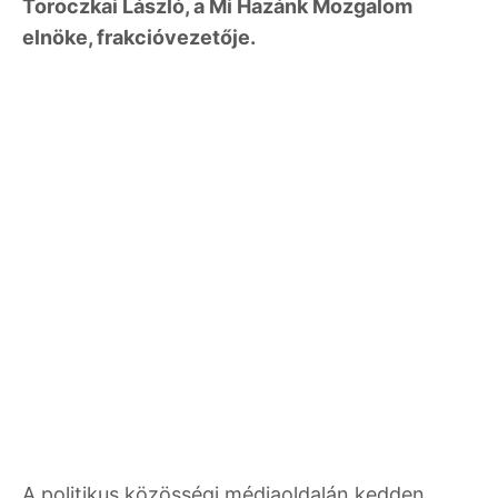
Toroczkai László, a Mi Hazánk Mozgalom
elnöke, frakcióvezetője.
A politikus közösségi médiaoldalán kedden