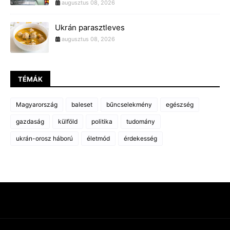
augusztus 08, 2026
Ukrán parasztleves
augusztus 08, 2026
TÉMÁK
Magyarország
baleset
bűncselekmény
egészség
gazdaság
külföld
politika
tudomány
ukrán-orosz háború
életmód
érdekesség