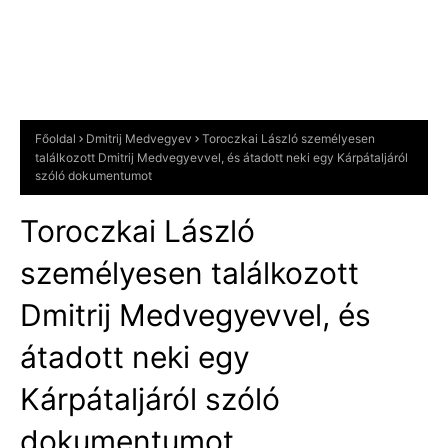
Főoldal
Dmitrij Medvegyev
Toroczkai László személyesen
találkozott Dmitrij Medvegyevvel, és átadott neki egy Kárpátaljáról
szóló dokumentumot
Toroczkai László
személyesen találkozott
Dmitrij Medvegyevvel, és
átadott neki egy
Kárpátaljáról szóló
dokumentumot