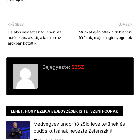
k
e
k
r
RÉGEBBI
ÚJABB
Halálos baleset az 51-esen: az
Munkát ajánlottak a debreceni
autó szétszakadt, a kamion az
férfinak, majd megfenyegették
árokban kötött ki
Bejegyezte:
SZSZ
LEHET, HOGY EZEK A BEJEGYZÉSEK IS TETSZENI FOGNAK
Medvegyev undorító zöld levéltetűnek és
büdös kutyának nevezte Zelenszkijt