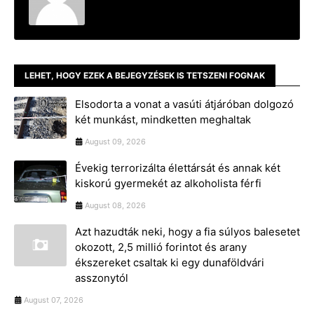
LEHET, HOGY EZEK A BEJEGYZÉSEK IS TETSZENI FOGNAK
Elsodorta a vonat a vasúti átjáróban dolgozó
két munkást, mindketten meghaltak
August 09, 2026
Évekig terrorizálta élettársát és annak két
kiskorú gyermekét az alkoholista férfi
August 08, 2026
Azt hazudták neki, hogy a fia súlyos balesetet
okozott, 2,5 millió forintot és arany
ékszereket csaltak ki egy dunaföldvári
asszonytól
August 07, 2026