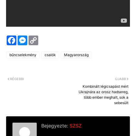
F
M
C
a
e
o
c
s
p
e
s
y
bűncselekmény
csalók
Magyarország
b
e
L
o
n
i
o
g
n
k
e
k
r
RÉGEBBI
ÚJABB
Kombinált légicsapást mért
Ukrajnára az orosz hadsereg,
több ember meghalt, sok a
sebesült
Bejegyezte:
SZSZ