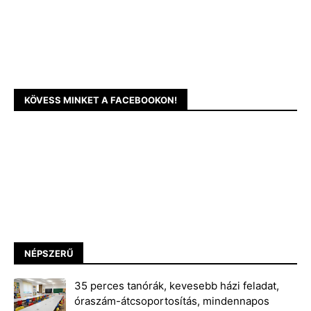
KÖVESS MINKET A FACEBOOKON!
NÉPSZERŰ
35 perces tanórák, kevesebb házi feladat,
óraszám-átcsoportosítás, mindennapos