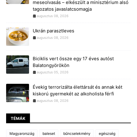
meseolvasás – elkészült a minisztérium alsó
tagozatos javaslatcsomagja
augusztus 08, 2026
Ukrán parasztleves
augusztus 08, 2026
Biciklis vert össze egy 17 éves autóst
Balatongyörökön
augusztus 05, 2026
Évekig terrorizálta élettársát és annak két
kiskorú gyermekét az alkoholista férfi
augusztus 08, 2026
TÉMÁK
Magyarország
baleset
bűncselekmény
egészség