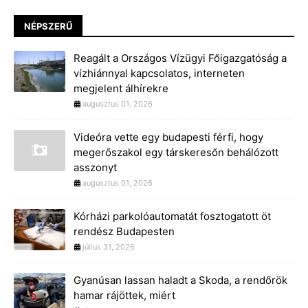
NÉPSZERŰ
Reagált a Országos Vízügyi Főigazgatóság a
vízhiánnyal kapcsolatos, interneten
megjelent álhírekre
augusztus 01, 2026
Videóra vette egy budapesti férfi, hogy
megerőszakol egy társkeresőn behálózott
asszonyt
augusztus 01, 2026
Kórházi parkolóautomatát fosztogatott öt
rendész Budapesten
július 31, 2026
Gyanúsan lassan haladt a Skoda, a rendőrök
hamar rájöttek, miért