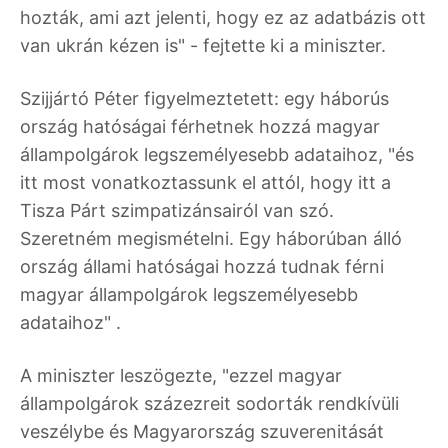
hozták, ami azt jelenti, hogy ez az adatbázis ott
van ukrán kézen is" - fejtette ki a miniszter.
Szijjártó Péter figyelmeztetett: egy háborús
ország hatóságai férhetnek hozzá magyar
állampolgárok legszemélyesebb adataihoz, "és
itt most vonatkoztassunk el attól, hogy itt a
Tisza Párt szimpatizánsairól van szó.
Szeretném megismételni. Egy háborúban álló
ország állami hatóságai hozzá tudnak férni
magyar állampolgárok legszemélyesebb
adataihoz" .
A miniszter leszögezte, "ezzel magyar
állampolgárok százezreit sodorták rendkívüli
veszélybe és Magyarország szuverenitását