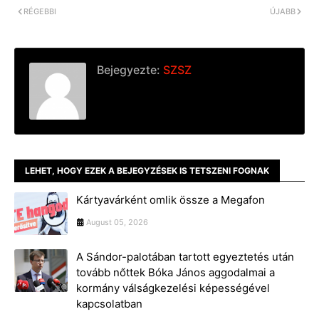
RÉGEBBI
ÚJABB
Bejegyezte:
SZSZ
LEHET, HOGY EZEK A BEJEGYZÉSEK IS TETSZENI FOGNAK
Kártyavárként omlik össze a Megafon
August 05, 2026
A Sándor-palotában tartott egyeztetés után
tovább nőttek Bóka János aggodalmai a
kormány válságkezelési képességével
kapcsolatban