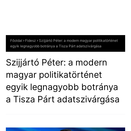
Főoldal
Fidesz
Szijjártó Péter: a modern magyar politikatörténet
egyik legnagyobb botránya a Tisza Párt adatszivárgása
Szijjártó Péter: a modern
magyar politikatörténet
egyik legnagyobb botránya
a Tisza Párt adatszivárgása