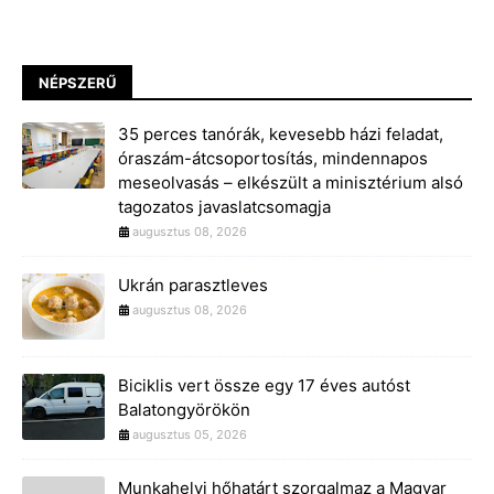
NÉPSZERŰ
35 perces tanórák, kevesebb házi feladat,
óraszám-átcsoportosítás, mindennapos
meseolvasás – elkészült a minisztérium alsó
tagozatos javaslatcsomagja
augusztus 08, 2026
Ukrán parasztleves
augusztus 08, 2026
Biciklis vert össze egy 17 éves autóst
Balatongyörökön
augusztus 05, 2026
Munkahelyi hőhatárt szorgalmaz a Magyar