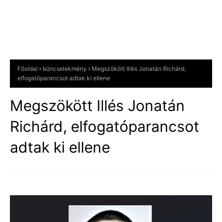
Főoldal
bűncselekmény
Megszökött Illés Jonatán Richárd,
elfogatóparancsot adtak ki ellene
Megszökött Illés Jonatán
Richárd, elfogatóparancsot
adtak ki ellene