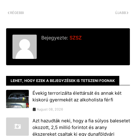
o
g
n
k
e
k
r
RÉGEBBI
ÚJABB
Bejegyezte:
SZSZ
LEHET, HOGY EZEK A BEJEGYZÉSEK IS TETSZENI FOGNAK
Évekig terrorizálta élettársát és annak két
kiskorú gyermekét az alkoholista férfi
August 08, 2026
Azt hazudták neki, hogy a fia súlyos balesetet
okozott, 2,5 millió forintot és arany
ékszereket csaltak ki egy dunaföldvári