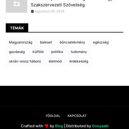
Szakszervezeti Szövetség
augusztus 06, 2026
TÉMÁK
Magyarország
baleset
bűncselekmény
egészség
gazdaság
külföld
politika
tudomány
ukrán-orosz háború
életmód
érdekesség
FŐOLDAL
KAPCSOLAT
Crafted with
by
Blog
| Distributed by
Gooyaabi