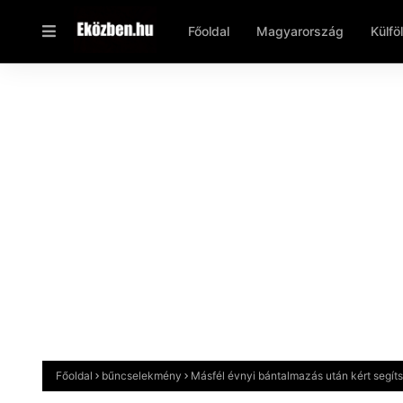
Főoldal
Magyarország
Külfö
Főoldal
bűncselekmény
Másfél évnyi bántalmazás után kért segíts