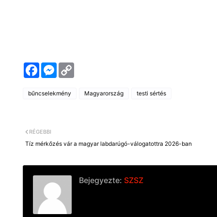
F
M
C
a
e
o
c
s
p
e
s
y
bűncselekmény
Magyarország
testi sértés
b
e
L
o
n
i
o
g
n
k
e
k
r
RÉGEBBI
Tíz mérkőzés vár a magyar labdarúgó-válogatottra 2026-ban
Bejegyezte:
SZSZ