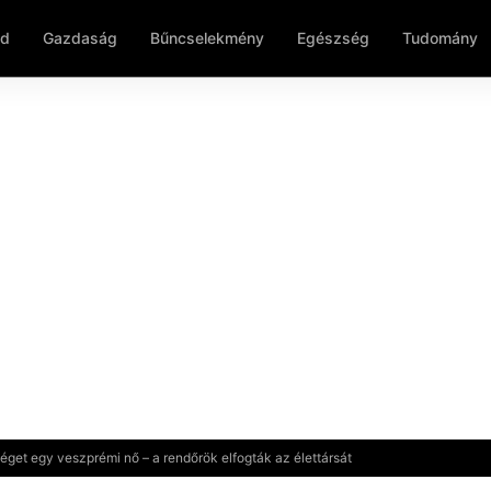
ld
Gazdaság
Bűncselekmény
Egészség
Tudomány
éget egy veszprémi nő – a rendőrök elfogták az élettársát