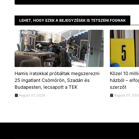
LEHET, HOGY EZEK A BEJEGYZÉSEK IS TETSZENI FOGNAK
Hamis iratokkal próbáltak megszerezni
Közel 10 milli
25 ingatlant Csömörön, Szadán és
házból – elfo
Budapesten, lecsapott a TEK
szerzőt
August 07, 2026
August 07, 202