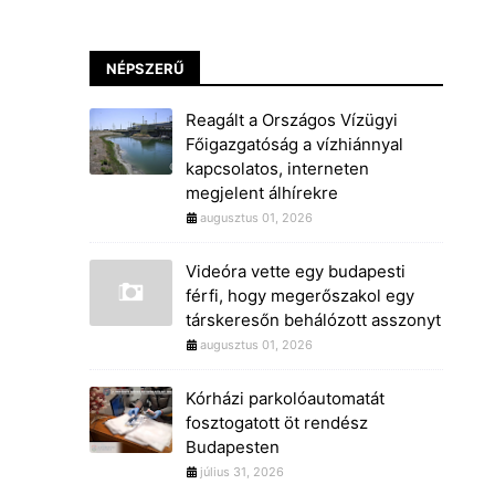
NÉPSZERŰ
Reagált a Országos Vízügyi
Főigazgatóság a vízhiánnyal
kapcsolatos, interneten
megjelent álhírekre
augusztus 01, 2026
Videóra vette egy budapesti
férfi, hogy megerőszakol egy
társkeresőn behálózott asszonyt
augusztus 01, 2026
Kórházi parkolóautomatát
fosztogatott öt rendész
Budapesten
július 31, 2026