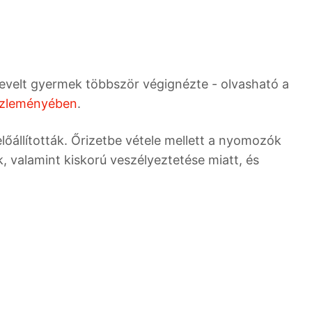
 nevelt gyermek többször végignézte - olvasható a
zleményében
.
előállították. Őrizetbe vétele mellett a nyomozók
k, valamint kiskorú veszélyeztetése miatt, és