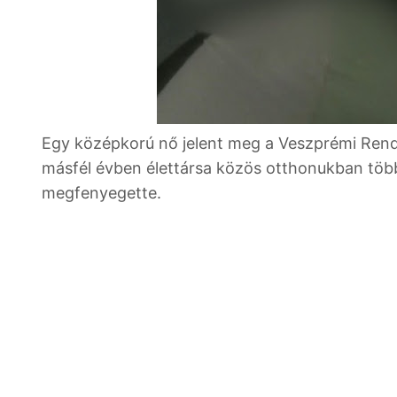
Egy középkorú nő jelent meg a Veszprémi Rendő
másfél évben élettársa közös otthonukban töb
megfenyegette.