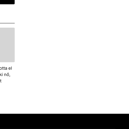
tta el
i nő,
t