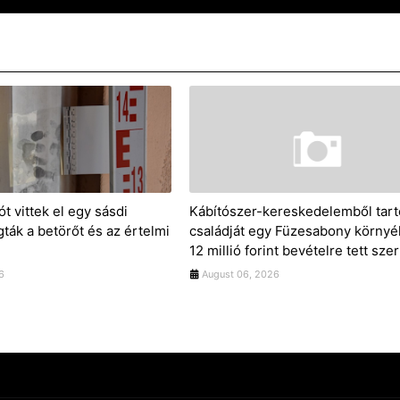
ót vittek el egy sásdi
Kábítószer-kereskedelemből tarto
gták a betörőt és az értelmi
családját egy Füzesabony környék
12 millió forint bevételre tett szer
6
August 06, 2026