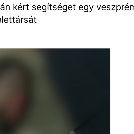
án kért segítséget egy veszpré
lettársát