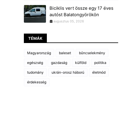
Biciklis vert össze egy 17 éves
autóst Balatongyörökön
augusztus 05, 2026
TÉMÁK
Magyarország
baleset
bűncselekmény
egészség
gazdaság
külföld
politika
tudomány
ukrán-orosz háború
életmód
érdekesség