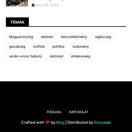
július 29, 2026
TÉMÁK
Magyarország
baleset
bűncselekmény
egészség
gazdaság
külföld
politika
tudomány
ukrán-orosz háború
életmód
érdekesség
FŐOLDAL
KAPCSOLAT
Crafted with
by
Blog
| Distributed by
Gooyaabi