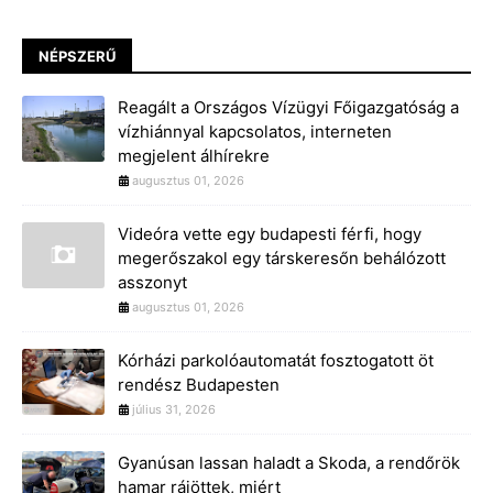
NÉPSZERŰ
Reagált a Országos Vízügyi Főigazgatóság a
vízhiánnyal kapcsolatos, interneten
megjelent álhírekre
augusztus 01, 2026
Videóra vette egy budapesti férfi, hogy
megerőszakol egy társkeresőn behálózott
asszonyt
augusztus 01, 2026
Kórházi parkolóautomatát fosztogatott öt
rendész Budapesten
július 31, 2026
Gyanúsan lassan haladt a Skoda, a rendőrök
hamar rájöttek, miért