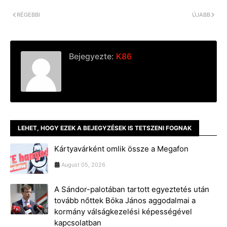
k
e
k
r
RÉGEBBI
ÚJABB
Bejegyezte:
K86
LEHET, HOGY EZEK A BEJEGYZÉSEK IS TETSZENI FOGNAK
Kártyavárként omlik össze a Megafon
August 05, 2026
A Sándor-palotában tartott egyeztetés után
tovább nőttek Bóka János aggodalmai a
kormány válságkezelési képességével
kapcsolatban