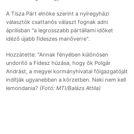
A Tisza Párt elnöke szerint a nyíregyházi
választók csattanós választ fognak adni
áprilisban "a legrosszabb pártállami időket
idéző újabb fideszes manőverre".
Hozzátette: "Annak fényében különösen
undorító a Fidesz húzása, hogy ők Polgár
Andrást, a megyei kormányhivatal főigazgatóját
indítják ugyanebben a körzetben. Neki nem kell
lemondania?
(Fotó: MTI/Balázs Attila)