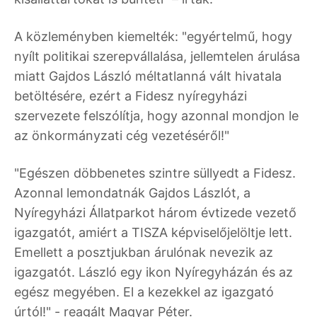
A közleményben kiemelték: "egyértelmű, hogy
nyílt politikai szerepvállalása, jellemtelen árulása
miatt Gajdos László méltatlanná vált hivatala
betöltésére, ezért a Fidesz nyíregyházi
szervezete felszólítja, hogy azonnal mondjon le
az önkormányzati cég vezetéséről!"
"Egészen döbbenetes szintre süllyedt a Fidesz.
Azonnal lemondatnák Gajdos Lászlót, a
Nyíregyházi Állatparkot három évtizede vezető
igazgatót, amiért a TISZA képviselőjelöltje lett.
Emellett a posztjukban árulónak nevezik az
igazgatót. László egy ikon Nyíregyházán és az
egész megyében. El a kezekkel az igazgató
úrtól!" - reagált Magyar Péter.