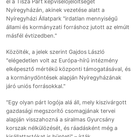
el a Tisza Párt képviselőjelöltségét
Nyíregyházán, akinek vezetése alatt a
Nyíregyházi Állatpark "irdatlan mennyiségű
állami és kormányzati forráshoz jutott az elmúlt
másfél évtizedben."
Közölték, a jelek szerint Gajdos László
"elégedetlen volt az Európa-hírű intézmény
elképesztő mértékű központi támogatásával, és
a kormánydöntések alapján Nyíregyházának
járó uniós forrásokkal."
"Egy olyan párt logója alá áll, mely kiszivárgott
gazdasági megszorító csomagjának tervei
alapján visszahozná a siralmas Gyurcsány
korszak nélkülözését, és ráadásként még a
kisállattartókat is bünteti" – írták.