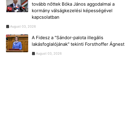
tovább nőttek Bóka János aggodalmai a
kormány válságkezelési képességével
kapcsolatban
August 03, 2026
A Fidesz a "Sándor-palota illegális
lakásfoglalójának" tekinti Forsthoffer Ágnest
August 03, 2026