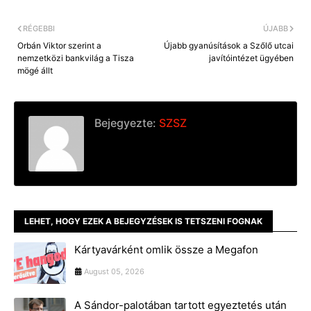
r
RÉGEBBI
ÚJABB
Orbán Viktor szerint a
Újabb gyanúsítások a Szőlő utcai
nemzetközi bankvilág a Tisza
javítóintézet ügyében
mögé állt
Bejegyezte:
SZSZ
LEHET, HOGY EZEK A BEJEGYZÉSEK IS TETSZENI FOGNAK
Kártyavárként omlik össze a Megafon
August 05, 2026
A Sándor-palotában tartott egyeztetés után