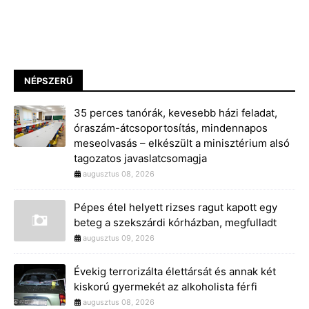
NÉPSZERŰ
35 perces tanórák, kevesebb házi feladat,
óraszám-átcsoportosítás, mindennapos
meseolvasás – elkészült a minisztérium alsó
tagozatos javaslatcsomagja
augusztus 08, 2026
Pépes étel helyett rizses ragut kapott egy
beteg a szekszárdi kórházban, megfulladt
augusztus 09, 2026
Évekig terrorizálta élettársát és annak két
kiskorú gyermekét az alkoholista férfi
augusztus 08, 2026