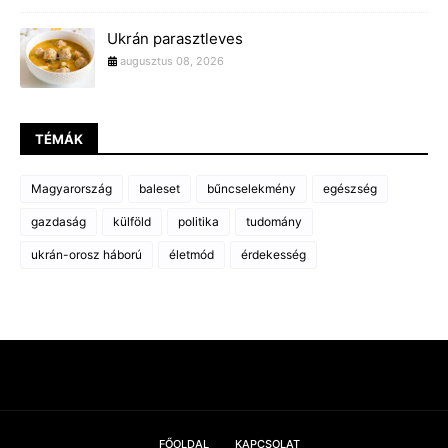
Ukrán parasztleves
augusztus 08, 2026
TÉMÁK
Magyarország
baleset
bűncselekmény
egészség
gazdaság
külföld
politika
tudomány
ukrán-orosz háború
életmód
érdekesség
FŐOLDAL
KAPCSOLAT