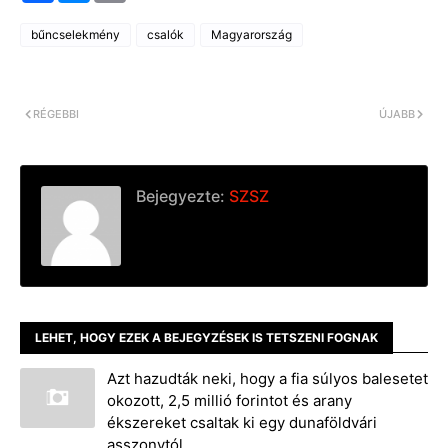
c
s
p
e
s
y
bűncselekmény
csalók
Magyarország
b
e
L
o
n
i
o
g
n
k
e
k
r
RÉGEBBI
ÚJABB
Bejegyezte:
SZSZ
LEHET, HOGY EZEK A BEJEGYZÉSEK IS TETSZENI FOGNAK
Azt hazudták neki, hogy a fia súlyos balesetet
okozott, 2,5 millió forintot és arany
ékszereket csaltak ki egy dunaföldvári
asszonytól