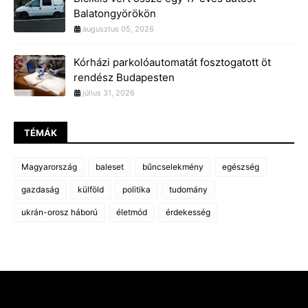
Balatongyörökön
augusztus 05, 2026
Kórházi parkolóautomatát fosztogatott öt
rendész Budapesten
július 31, 2026
TÉMÁK
Magyarország
baleset
bűncselekmény
egészség
gazdaság
külföld
politika
tudomány
ukrán-orosz háború
életmód
érdekesség