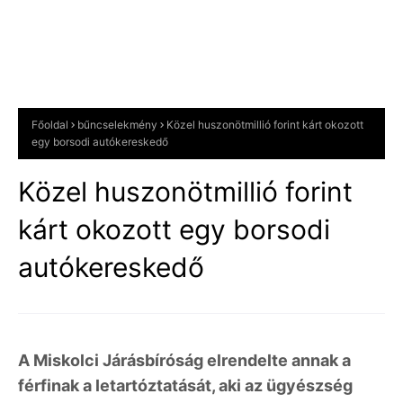
Főoldal
bűncselekmény
Közel huszonötmillió forint kárt okozott
egy borsodi autókereskedő
Közel huszonötmillió forint
kárt okozott egy borsodi
autókereskedő
A Miskolci Járásbíróság elrendelte annak a
férfinak a letartóztatását, aki az ügyészség