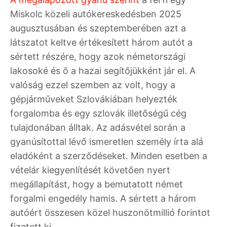
Miskolc közeli autókereskedésben 2025
augusztusában és szeptemberében azt a
látszatot keltve értékesített három autót a
sértett részére, hogy azok németországi
lakosoké és ő a hazai segítőjükként jár el. A
valóság ezzel szemben az volt, hogy a
gépjárműveket Szlovákiában helyezték
forgalomba és egy szlovák illetőségű cég
tulajdonában álltak. Az adásvétel során a
gyanúsítottal lévő ismeretlen személy írta alá
eladóként a szerződéseket. Minden esetben a
vételár kiegyenlítését követően nyert
megállapítást, hogy a bemutatott német
forgalmi engedély hamis. A sértett a három
autóért összesen közel huszonötmillió forintot
fizetett ki.