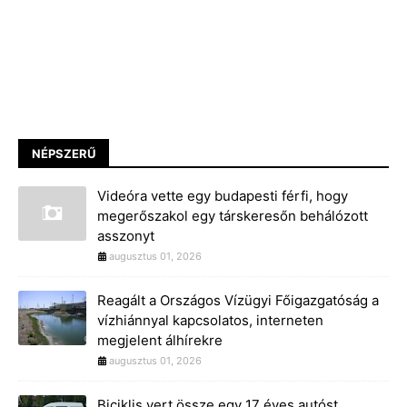
NÉPSZERŰ
Videóra vette egy budapesti férfi, hogy
megerőszakol egy társkeresőn behálózott
asszonyt
augusztus 01, 2026
Reagált a Országos Vízügyi Főigazgatóság a
vízhiánnyal kapcsolatos, interneten
megjelent álhírekre
augusztus 01, 2026
Biciklis vert össze egy 17 éves autóst