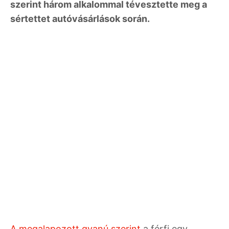
szerint három alkalommal tévesztette meg a
sértettet autóvásárlások során.
A megalapozott gyanú szerint
a férfi egy