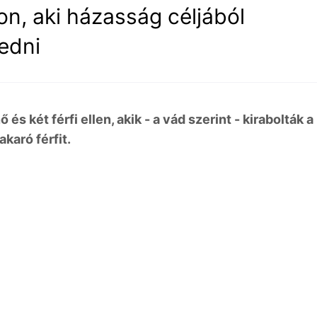
con, aki házasság céljából
kedni
s két férfi ellen, akik - a vád szerint - kirabolták a
karó férfit.