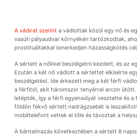
A vádirat szerint
a vádlottak közül egy nő és eg
vasúti pályaudvar környékén tartózkodtak, ahov
prostituáltakkal ismerkedjen házasságkötés cél
A sértett a nőkkel beszélgetni kezdett, és az eg
Ezután a két nő vádlott a sértettet elkísérte e
beszélgetést. Ide érkezett meg a két férfi vádl
a férfitól, akit háromszor tenyérrel arcon ütött.
letépték, így a férfi egyensúlyát vesztette és a
földön fekvő sértett nadrágzsebét is leszakíto
mobiltelefont vettek el tőle és távoztak a helysz
A bántalmazás következtében a sértett 8 napon