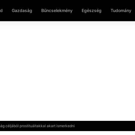
ld
Gazdaság
Bűncselekmény
Egészség
Tudomány
ság céljából prostituáltakkal akart ismerkedni