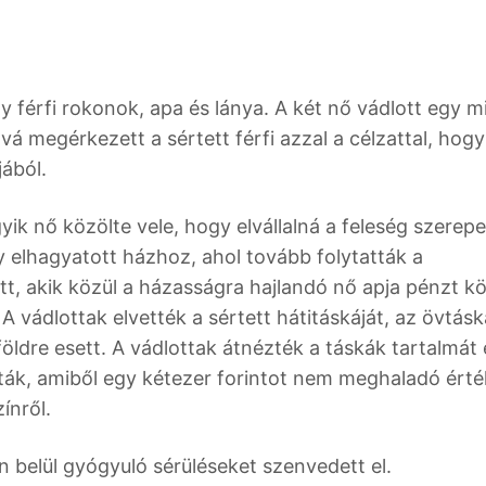
y férfi rokonok, apa és lánya. A két nő vádlott egy mi
á megérkezett a sértett férfi azzal a célzattal, hogy
jából.
yik nő közölte vele, hogy elvállalná a feleség szerepe
gy elhagyatott házhoz, ahol tovább folytatták a
ott, akik közül a házasságra hajlandó nő apja pénzt kö
 A vádlottak elvették a sértett hátitáskáját, az övtásk
 földre esett. A vádlottak átnézték a táskák tartalmát 
tták, amiből egy kétezer forintot nem meghaladó ért
ínről.
 belül gyógyuló sérüléseket szenvedett el.