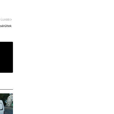
ÚJABB
sérültek