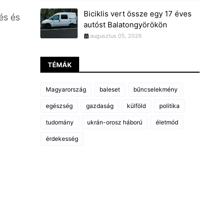
Biciklis vert össze egy 17 éves
és és
autóst Balatongyörökön
augusztus 05, 2026
TÉMÁK
Magyarország
baleset
bűncselekmény
egészség
gazdaság
külföld
politika
tudomány
ukrán-orosz háború
életmód
érdekesség