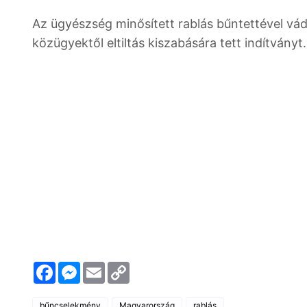
Az ügyészség minősített rablás bűntettével vád
közügyektől eltiltás kiszabására tett indítványt.
F
M
E
C
a
e
m
o
c
s
a
p
e
s
i
y
bűncselekmény
Magyarország
rablás