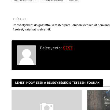
b
e
l
L
o
n
i
o
g
n
k
e
k
r
RÉGEBBI
Rabszolgaként dolgoztatták a testvérpárt Barcson: éveken át nem kap
fizetést, irataikat is elvették
Bejegyezte:
SZSZ
LEHET, HOGY EZEK A BEJEGYZÉSEK IS TETSZENI FOGNAK