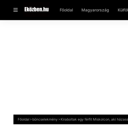
Főoldal
Magyarország
Külfö
Főoldal
bűncselekmény
Kiraboltak egy férfit Miskolcon, aki házas