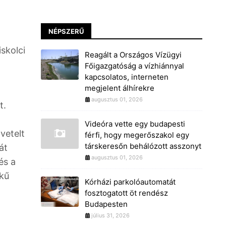
NÉPSZERŰ
skolci
Reagált a Országos Vízügyi
Főigazgatóság a vízhiánnyal
kapcsolatos, interneten
megjelent álhírekre
augusztus 01, 2026
t.
Videóra vette egy budapesti
vetelt
férfi, hogy megerőszakol egy
társkeresőn behálózott asszonyt
át
augusztus 01, 2026
és a
ékű
Kórházi parkolóautomatát
fosztogatott öt rendész
Budapesten
július 31, 2026