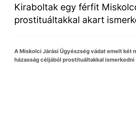
Kiraboltak egy férfit Miskol
prostituáltakkal akart ismer
A Miskolci Járási Ügyészség vádat emelt két nő é
házasság céljából prostituáltakkal ismerkedni a