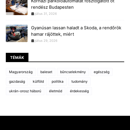
Kórházi parkolóautomatát fosztogatott öt
rendész Budapesten
július 31, 2026
Gyanúsan lassan haladt a Skoda, a rendőrök
hamar rájöttek, miért
július 29, 2026
TÉMÁK
Magyarország
baleset
bűncselekmény
egészség
gazdaság
külföld
politika
tudomány
ukrán-orosz háború
életmód
érdekesség