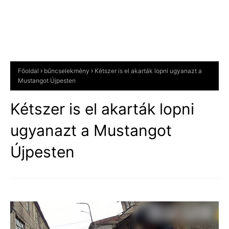
Főoldal
bűncselekmény
Kétszer is el akarták lopni ugyanazt a
Mustangot Újpesten
Kétszer is el akarták lopni
ugyanazt a Mustangot
Újpesten