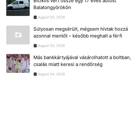
Biciklis vert össze egy 17 éves autóst
Balatongyörökön
August 05, 2026
Súlyosan megsérült, mégsem hívtak hozzá
azonnal mentőt – később meghalt a férfi
August 05, 2026
Más bankkártyájával vásárolhatott a boltban,
csalás miatt keresi a rendőrség
August 04, 2026