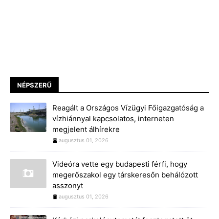
NÉPSZERŰ
Reagált a Országos Vízügyi Főigazgatóság a
vízhiánnyal kapcsolatos, interneten
megjelent álhírekre
augusztus 01, 2026
Videóra vette egy budapesti férfi, hogy
megerőszakol egy társkeresőn behálózott
asszonyt
augusztus 01, 2026