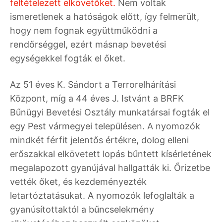
feltételezett elkövetőket.
Nem voltak
ismeretlenek a hatóságok előtt, így felmerült,
hogy nem fognak együttműködni a
rendőrséggel, ezért másnap bevetési
egységekkel fogták el őket.
Az 51 éves K. Sándort a Terrorelhárítási
Központ, míg a 44 éves J. Istvánt a BRFK
Bűnügyi Bevetési Osztály munkatársai fogták el
egy Pest vármegyei településen. A nyomozók
mindkét férfit jelentős értékre, dolog elleni
erőszakkal elkövetett lopás bűntett kísérletének
megalapozott gyanújával hallgatták ki. Őrizetbe
vették őket, és kezdeményezték
letartóztatásukat. A nyomozók lefoglalták a
gyanúsítottaktól a bűncselekmény