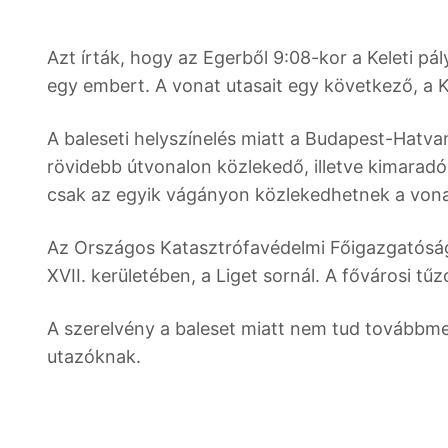
Azt írták, hogy az Egerből 9:08-kor a Keleti pál
egy embert. A vonat utasait egy következő, a Ke
A baleseti helyszínelés miatt a Budapest-Hatva
rövidebb útvonalon közlekedő, illetve kimaradó 
csak az egyik vágányon közlekedhetnek a vonat
Az Országos Katasztrófavédelmi Főigazgatóság
XVII. kerületében, a Liget sornál. A fővárosi tűz
A szerelvény a baleset miatt nem tud továbbmenn
utazóknak.