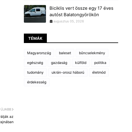
Biciklis vert össze egy 17 éves
autóst Balatongyörökön
augusztus 05, 2026
TÉMÁK
Magyarország
baleset
bűncselekmény
egészség
gazdaság
külföld
politika
tudomány
ukrán-orosz háború
életmód
érdekesség
ÚJABB
rálják az
rajnában