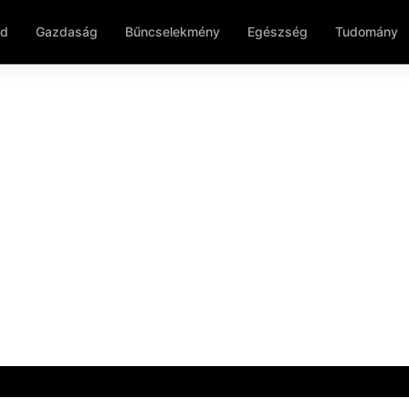
ld
Gazdaság
Bűncselekmény
Egészség
Tudomány