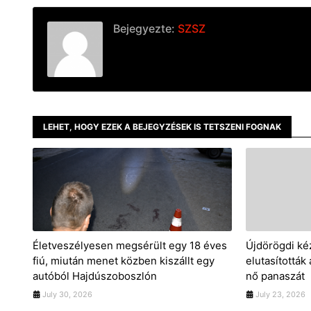
Bejegyezte:
SZSZ
LEHET, HOGY EZEK A BEJEGYZÉSEK IS TETSZENI FOGNAK
Életveszélyesen megsérült egy 18 éves
Újdörögdi ké
fiú, miután menet közben kiszállt egy
elutasították
autóból Hajdúszoboszlón
nő panaszát
July 30, 2026
July 23, 2026