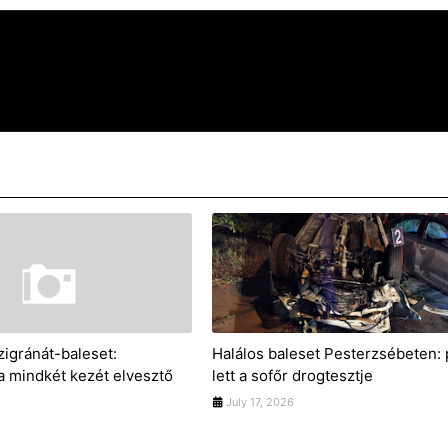
zigránát-baleset:
Halálos baleset Pesterzsébeten: 
 a mindkét kezét elvesztő
lett a sofőr drogtesztje
July 17, 2026