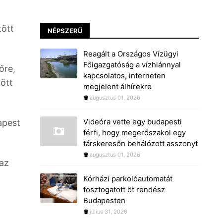
tött
NÉPSZERŰ
Reagált a Országos Vízügyi
Főigazgatóság a vízhiánnyal
őre,
kapcsolatos, interneten
zött
megjelent álhírekre
augusztus 01, 2026
Videóra vette egy budapesti
apest
férfi, hogy megerőszakol egy
társkeresőn behálózott asszonyt
augusztus 01, 2026
 az
Kórházi parkolóautomatát
fosztogatott öt rendész
Budapesten
július 31, 2026