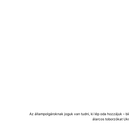
Az állampolgároknak joguk van tudni, ki lép oda hozzájuk – bí
álarcos toborzókat Uk