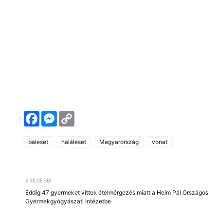
F
M
C
a
e
o
c
s
p
e
s
y
baleset
haláleset
Magyarország
vonat
b
e
L
o
n
i
o
g
n
k
e
k
r
RÉGEBBI
Eddig 47 gyermeket vittek ételmérgezés miatt a Heim Pál Országos
Gyermekgyógyászati Intézetbe