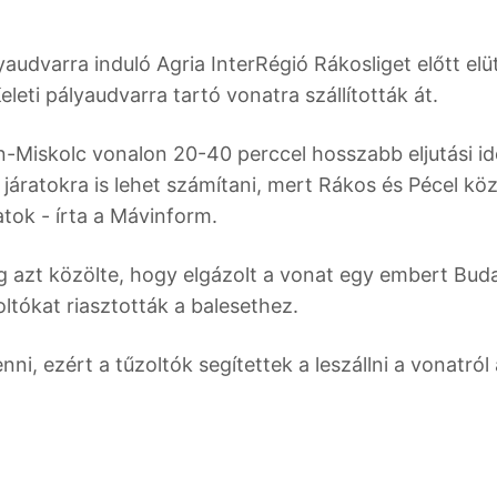
yaudvarra induló Agria InterRégió Rákosliget előtt elü
leti pályaudvarra tartó vonatra szállították át.
n-Miskolc vonalon 20-40 perccel hosszabb eljutási id
járatokra is lehet számítani, mert Rákos és Pécel kö
ok - írta a Mávinform.
 azt közölte, hogy elgázolt a vonat egy embert Bud
oltókat riasztották a balesethez.
i, ezért a tűzoltók segítettek a leszállni a vonatról