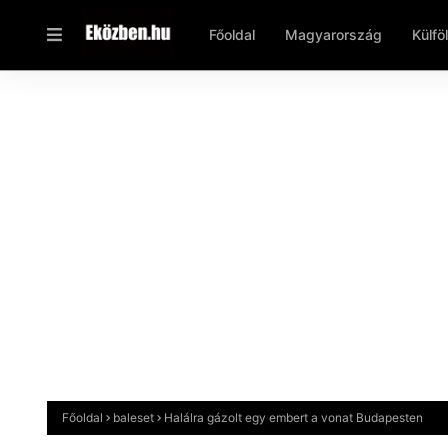
Főoldal
Magyarország
Külfö
Főoldal
baleset
Halálra gázolt egy embert a vonat Budapesten