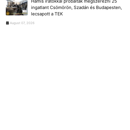
Hamis iratokkal próbáltak megszerezni 25
ingatlant Csömörön, Szadán és Budapesten,
lecsapott a TEK
August 07, 2026