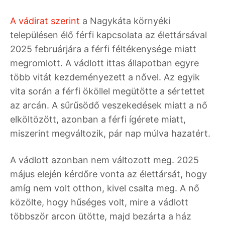
A vádirat szerint
a Nagykáta környéki
településen élő férfi kapcsolata az élettársával
2025 februárjára a férfi féltékenysége miatt
megromlott. A vádlott ittas állapotban egyre
több vitát kezdeményezett a nővel. Az egyik
vita során a férfi ököllel megütötte a sértettet
az arcán. A sűrűsödő veszekedések miatt a nő
elköltözött, azonban a férfi ígérete miatt,
miszerint megváltozik, pár nap múlva hazatért.
A vádlott azonban nem változott meg. 2025
május elején kérdőre vonta az élettársát, hogy
amíg nem volt otthon, kivel csalta meg. A nő
közölte, hogy hűséges volt, mire a vádlott
többször arcon ütötte, majd bezárta a ház