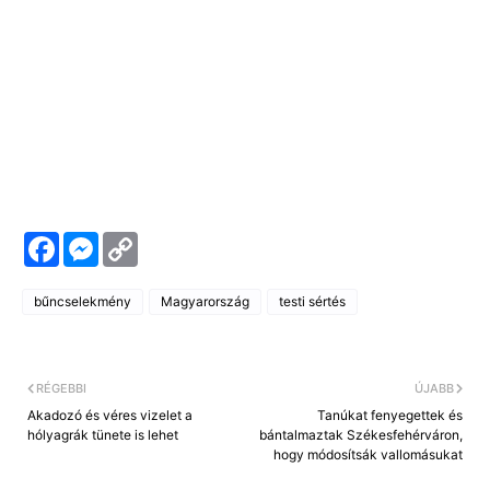
F
M
C
a
e
o
c
s
p
e
s
y
bűncselekmény
Magyarország
testi sértés
b
e
L
o
n
i
o
g
n
k
e
k
r
RÉGEBBI
ÚJABB
Akadozó és véres vizelet a
Tanúkat fenyegettek és
hólyagrák tünete is lehet
bántalmaztak Székesfehérváron,
hogy módosítsák vallomásukat