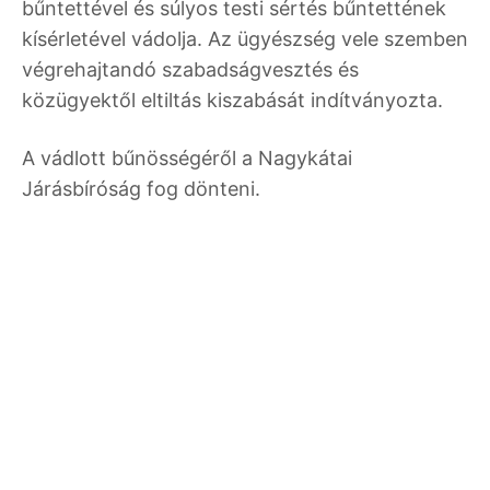
bűntettével és súlyos testi sértés bűntettének
kísérletével vádolja. Az ügyészség vele szemben
végrehajtandó szabadságvesztés és
közügyektől eltiltás kiszabását indítványozta.
A vádlott bűnösségéről a Nagykátai
Járásbíróság fog dönteni.