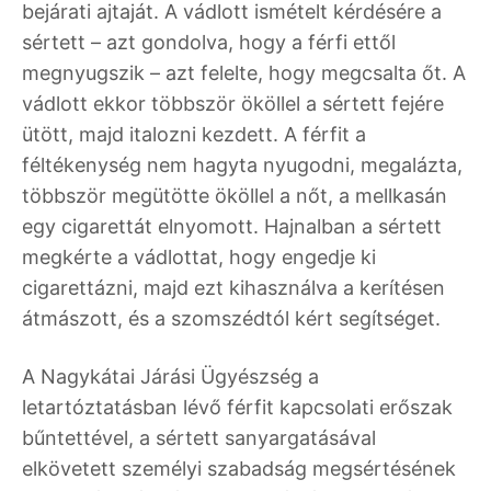
bejárati ajtaját. A vádlott ismételt kérdésére a
sértett – azt gondolva, hogy a férfi ettől
megnyugszik – azt felelte, hogy megcsalta őt. A
vádlott ekkor többször ököllel a sértett fejére
ütött, majd italozni kezdett. A férfit a
féltékenység nem hagyta nyugodni, megalázta,
többször megütötte ököllel a nőt, a mellkasán
egy cigarettát elnyomott. Hajnalban a sértett
megkérte a vádlottat, hogy engedje ki
cigarettázni, majd ezt kihasználva a kerítésen
átmászott, és a szomszédtól kért segítséget.
A Nagykátai Járási Ügyészség a
letartóztatásban lévő férfit kapcsolati erőszak
bűntettével, a sértett sanyargatásával
elkövetett személyi szabadság megsértésének