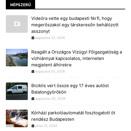
NÉPSZERŰ
Videóra vette egy budapesti férfi, hogy
megerőszakol egy társkeresőn behálózott
asszonyt
augusztus 01, 2026
Reagált a Országos Vízügyi Főigazgatóság a
vízhiánnyal kapcsolatos, interneten
megjelent álhírekre
augusztus 01, 2026
Biciklis vert össze egy 17 éves autóst
Balatongyörökön
augusztus 05, 2026
Kórházi parkolóautomatát fosztogatott öt
rendész Budapesten
július 31, 2026