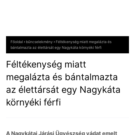
Főoldal
bűncselekmény
Féltékenység miatt megalázta és
bántalmazta az élettársát egy Nagykáta környéki férfi
Féltékenység miatt
megalázta és bántalmazta
az élettársát egy Nagykáta
környéki férfi
A Nagykátai Járási Ügyészség vádat emelt