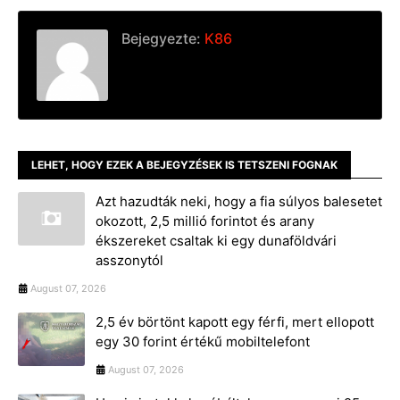
Bejegyezte:
K86
LEHET, HOGY EZEK A BEJEGYZÉSEK IS TETSZENI FOGNAK
Azt hazudták neki, hogy a fia súlyos balesetet
okozott, 2,5 millió forintot és arany
ékszereket csaltak ki egy dunaföldvári
asszonytól
August 07, 2026
2,5 év börtönt kapott egy férfi, mert ellopott
egy 30 forint értékű mobiltelefont
August 07, 2026