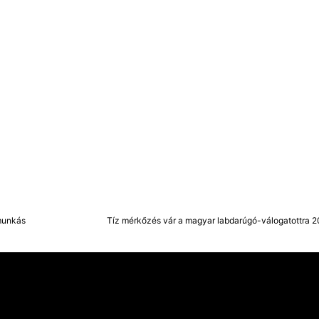
munkás
Tíz mérkőzés vár a magyar labdarúgó-válogatottra 