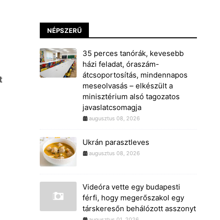
NÉPSZERŰ
35 perces tanórák, kevesebb
házi feladat, óraszám-
átcsoportosítás, mindennapos
t
meseolvasás – elkészült a
minisztérium alsó tagozatos
javaslatcsomagja
augusztus 08, 2026
Ukrán parasztleves
augusztus 08, 2026
Videóra vette egy budapesti
férfi, hogy megerőszakol egy
társkeresőn behálózott asszonyt
augusztus 01, 2026