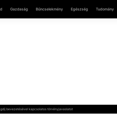
ld
Gazdaság
Bűncselekmény
Egészség
Tudomány
gdíj bevezetésével kapcsolatos törvényjavaslatot