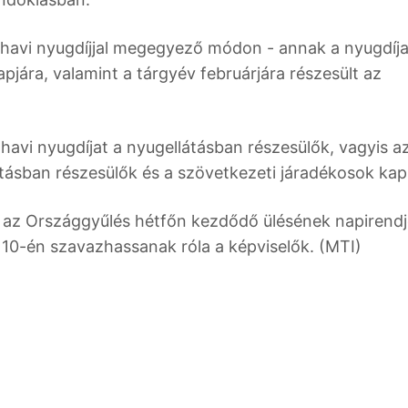
k havi nyugdíjjal megegyező módon - annak a nyugdíj
apjára, valamint a tárgyév februárjára részesült az
havi nyugdíjat a nyugellátásban részesülők, vagyis a
átásban részesülők és a szövetkezeti járadékosok kap
az Országgyűlés hétfőn kezdődő ülésének napirendj
10-én szavazhassanak róla a képviselők. (MTI)