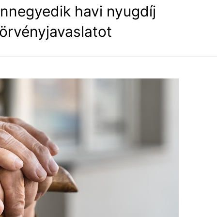
ennegyedik havi nyugdíj
örvényjavaslatot