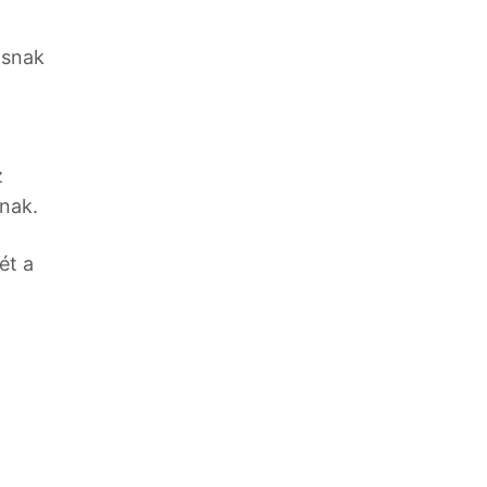
asnak
z
nak.
ét a