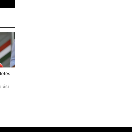
tetés
lési