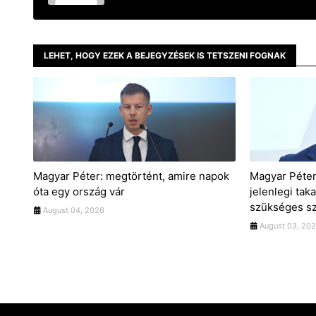
LEHET, HOGY EZEK A BEJEGYZÉSEK IS TETSZENI FOGNAK
Magyar Péter: megtörtént, amire napok
Magyar Péter:
óta egy ország vár
jelenlegi ta
szükséges sz
August 04, 2026
August 03, 20