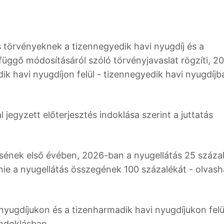
 törvényeknek a tizennegyedik havi nyugdíj és a
függő módosításáról szóló törvényjavaslat rögzíti, 2
ik havi nyugdíjon felül - tizennegyedik havi nyugdíjb
egyzett előterjesztés indoklása szerint a juttatás
ésének első évében, 2026-ban a nyugellátás 25 száza
rnie a nyugellátás összegének 100 százalékát - olvash
i nyugdíjukon és a tizenharmadik havi nyugdíjukon felü
indoklásban.