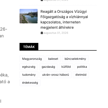
Reagált a Országos Vízügyi
Főigazgatóság a vízhiánnyal
kapcsolatos, interneten
megjelent álhírekre
026-
augusztus 01, 2026
an
TÉMÁK
Magyarország
baleset
bűncselekmény
egészség
gazdaság
külföld
politika
léka,
tudomány
ukrán-orosz háború
életmód
ató a
érdekesség
l