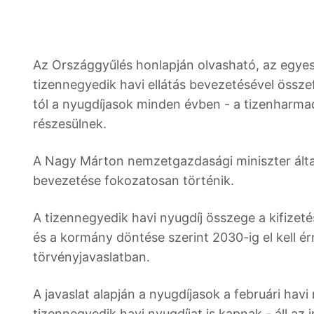
Az Országgyűlés honlapján olvasható, az egyes
tizennegyedik havi ellátás bevezetésével össze
tól a nyugdíjasok minden évben - a tizenharmad
részesülnek.
A Nagy Márton nemzetgazdasági miniszter által j
bevezetése fokozatosan történik.
A tizennegyedik havi nyugdíj összege a kifizet
és a kormány döntése szerint 2030-ig el kell é
törvényjavaslatban.
A javaslat alapján a nyugdíjasok a februári hav
tizennegyedik havi nyugdíjat is kapnak - áll az 