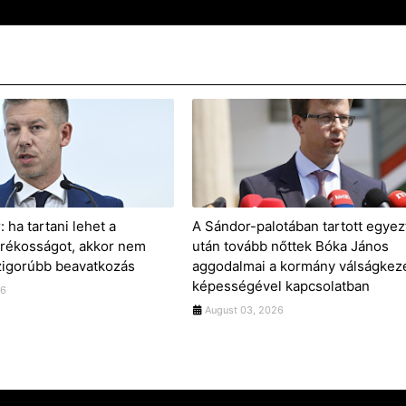
 ha tartani lehet a
A Sándor-palotában tartott egyez
karékosságot, akkor nem
után tovább nőttek Bóka János
igorúbb beavatkozás
aggodalmai a kormány válságkeze
képességével kapcsolatban
26
August 03, 2026