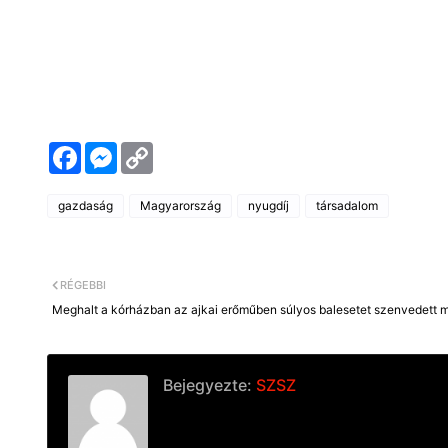
F
M
C
a
e
o
c
s
p
e
s
y
gazdaság
Magyarország
nyugdíj
társadalom
b
e
L
o
n
i
o
g
n
k
e
k
r
RÉGEBBI
Meghalt a kórházban az ajkai erőműben súlyos balesetet szenvedett 
Bejegyezte:
SZSZ