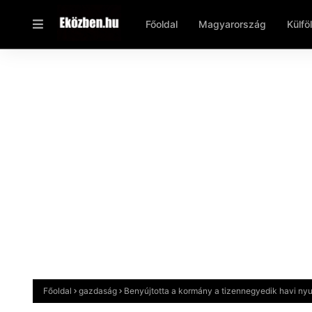
Főoldal
Magyarország
Külfö
Főoldal
gazdaság
Benyújtotta a kormány a tizennegyedik havi nyu