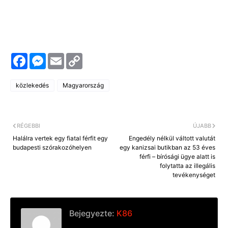
F
M
E
C
a
e
m
o
c
s
a
p
e
s
i
y
közlekedés
Magyarország
b
e
l
L
o
n
i
o
g
n
k
e
k
r
RÉGEBBI
ÚJABB
Halálra vertek egy fiatal férfit egy
Engedély nélkül váltott valutát
budapesti szórakozóhelyen
egy kanizsai butikban az 53 éves
férfi – bírósági ügye alatt is
folytatta az illegális
tevékenységet
Bejegyezte:
K86