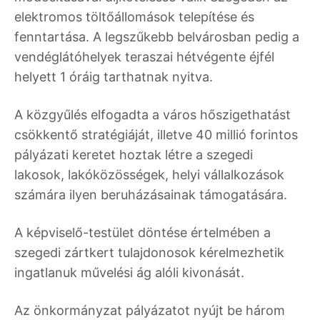
elektromos töltőállomások telepítése és
fenntartása. A legszűkebb belvárosban pedig a
vendéglátóhelyek teraszai hétvégente éjfél
helyett 1 óráig tarthatnak nyitva.
A közgyűlés elfogadta a város hőszigethatást
csökkentő stratégiáját, illetve 40 millió forintos
pályázati keretet hoztak létre a szegedi
lakosok, lakóközösségek, helyi vállalkozások
számára ilyen beruházásainak támogatására.
A képviselő-testület döntése értelmében a
szegedi zártkert tulajdonosok kérelmezhetik
ingatlanuk művelési ág alóli kivonását.
Az önkormányzat pályázatot nyújt be három