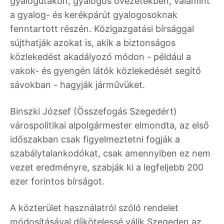
gyalogutakon, gyalogos övezetekben, valamint
a gyalog- és kerékpárút gyalogosoknak
fenntartott részén. Közigazgatási bírsággal
sújthatják azokat is, akik a biztonságos
közlekedést akadályozó módon - például a
vakok- és gyengén látók közlekedését segítő
sávokban - hagyják járművüket.
Binszki József (Összefogás Szegedért)
várospolitikai alpolgármester elmondta, az első
időszakban csak figyelmeztetni fogják a
szabálytalankodókat, csak amennyiben ez nem
vezet eredményre, szabják ki a legfeljebb 200
ezer forintos bírságot.
A közterület használatról szóló rendelet
módosításával díjkötelessé válik Szegeden az