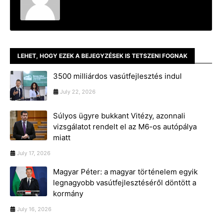
LEHET, HOGY EZEK A BEJEGYZÉSEK IS TETSZENI FOGNAK
3500 milliárdos vasútfejlesztés indul
July 22, 2026
Súlyos ügyre bukkant Vitézy, azonnali
vizsgálatot rendelt el az M6-os autópálya
miatt
July 17, 2026
Magyar Péter: a magyar történelem egyik
legnagyobb vasútfejlesztéséről döntött a
kormány
July 16, 2026