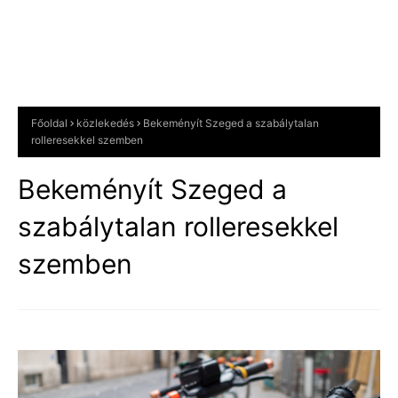
Főoldal
közlekedés
Bekeményít Szeged a szabálytalan
rolleresekkel szemben
Bekeményít Szeged a
szabálytalan rolleresekkel
szemben