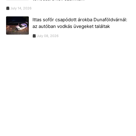
July 14, 2026
Ittas sofőr csapódott árokba Dunaföldvárnál:
az autóban vodkás üvegeket találtak
July 08, 2026