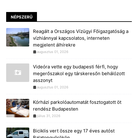
NÉPSZERŰ
Reagált a Országos Vízügyi Főigazgatóság a
vízhiánnyal kapcsolatos, interneten
megjelent álhírekre
augusztus 01, 2026
Videóra vette egy budapesti férfi, hogy
megerőszakol egy társkeresőn behálózott
asszonyt
augusztus 01, 2026
Kórházi parkolóautomatát fosztogatott öt
rendész Budapesten
július 31, 2026
Biciklis vert össze egy 17 éves autóst
Balatongyörökön