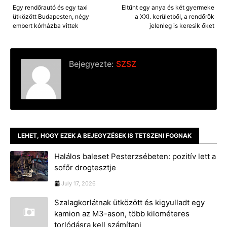
Egy rendőrautó és egy taxi
Eltűnt egy anya és két gyermeke
ütközött Budapesten, négy
a XXI. kerületből, a rendőrök
embert kórházba vittek
jelenleg is keresik őket
Bejegyezte:
SZSZ
LEHET, HOGY EZEK A BEJEGYZÉSEK IS TETSZENI FOGNAK
Halálos baleset Pesterzsébeten: pozitív lett a
sofőr drogtesztje
July 17, 2026
Szalagkorlátnak ütközött és kigyulladt egy
kamion az M3-ason, több kilométeres
torlódásra kell számítani