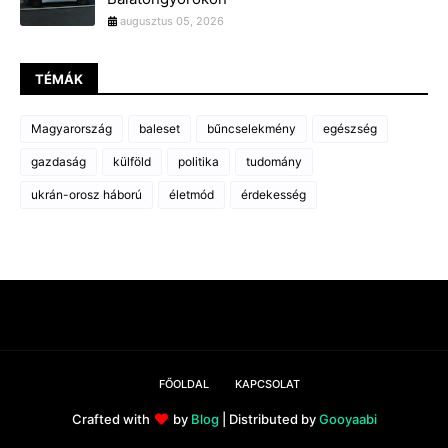
augusztus 05, 2026
TÉMÁK
Magyarország
baleset
bűncselekmény
egészség
gazdaság
külföld
politika
tudomány
ukrán-orosz háború
életmód
érdekesség
FŐOLDAL
KAPCSOLAT
Crafted with
by
Blog
| Distributed by
Gooyaabi