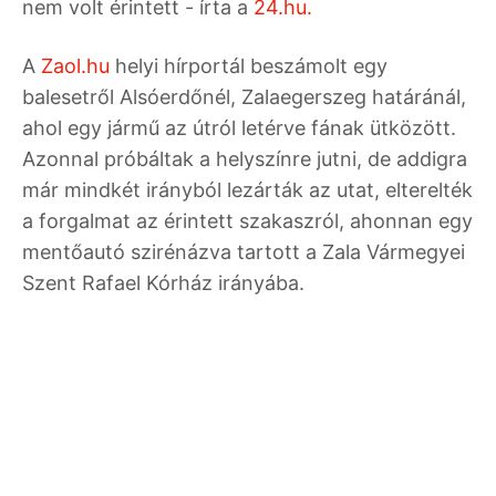
nem volt érintett - írta a
24.hu.
A
Zaol.hu
helyi hírportál beszámolt egy
balesetről Alsóerdőnél, Zalaegerszeg határánál,
ahol egy jármű az útról letérve fának ütközött.
Azonnal próbáltak a helyszínre jutni, de addigra
már mindkét irányból lezárták az utat, elterelték
a forgalmat az érintett szakaszról, ahonnan egy
mentőautó szirénázva tartott a Zala Vármegyei
Szent Rafael Kórház irányába.