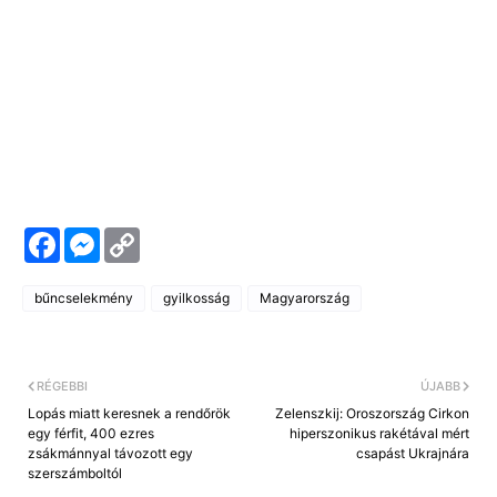
F
M
C
a
e
o
c
s
p
e
s
y
bűncselekmény
gyilkosság
Magyarország
b
e
L
o
n
i
o
g
n
k
e
k
r
RÉGEBBI
ÚJABB
Lopás miatt keresnek a rendőrök
Zelenszkij: Oroszország Cirkon
egy férfit, 400 ezres
hiperszonikus rakétával mért
zsákmánnyal távozott egy
csapást Ukrajnára
szerszámboltól