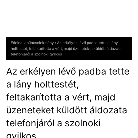
Főoldal
bűncselekmény
Az erkélyen lévő padba tette a lány
holttestét, feltakarította a vért, majd üzeneteket küldött áldozata
telefonjáról a szolnoki gyilkos
Az erkélyen lévő padba tette
a lány holttestét,
feltakarította a vért, majd
üzeneteket küldött áldozata
telefonjáról a szolnoki
gyilkos