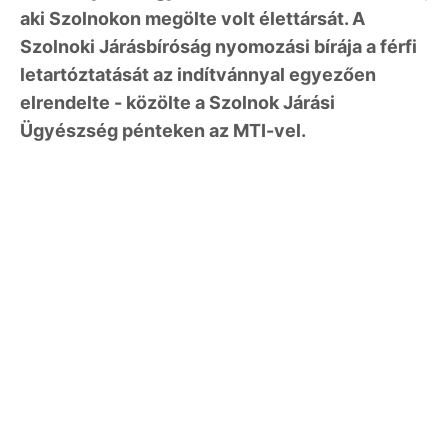
aki Szolnokon megölte volt élettársát. A
Szolnoki Járásbíróság nyomozási bírája a férfi
letartóztatását az indítvánnyal egyezően
elrendelte - közölte a Szolnok Járási
Ügyészség pénteken az MTI-vel.