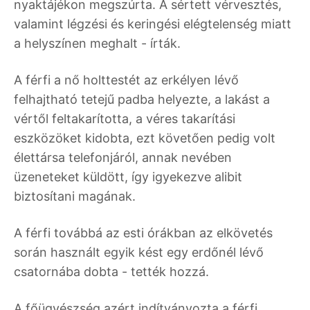
nyaktájékon megszúrta. A sértett vérvesztés,
valamint légzési és keringési elégtelenség miatt
a helyszínen meghalt - írták.
A férfi a nő holttestét az erkélyen lévő
felhajtható tetejű padba helyezte, a lakást a
vértől feltakarította, a véres takarítási
eszközöket kidobta, ezt követően pedig volt
élettársa telefonjáról, annak nevében
üzeneteket küldött, így igyekezve alibit
biztosítani magának.
A férfi továbbá az esti órákban az elkövetés
során használt egyik kést egy erdőnél lévő
csatornába dobta - tették hozzá.
A főügyészség azért indítványozta a férfi