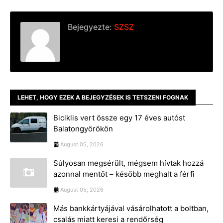
Bejegyezte:
SZSZ
LEHET, HOGY EZEK A BEJEGYZÉSEK IS TETSZENI FOGNAK
Biciklis vert össze egy 17 éves autóst
Balatongyörökön
August 05, 2026
Súlyosan megsérült, mégsem hívtak hozzá
azonnal mentőt – később meghalt a férfi
August 05, 2026
Más bankkártyájával vásárolhatott a boltban,
csalás miatt keresi a rendőrség