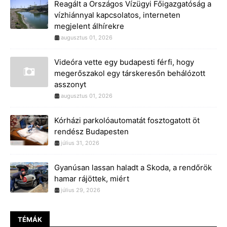
Reagált a Országos Vízügyi Főigazgatóság a
vízhiánnyal kapcsolatos, interneten
megjelent álhírekre
augusztus 01, 2026
Videóra vette egy budapesti férfi, hogy
megerőszakol egy társkeresőn behálózott
asszonyt
augusztus 01, 2026
Kórházi parkolóautomatát fosztogatott öt
rendész Budapesten
július 31, 2026
Gyanúsan lassan haladt a Skoda, a rendőrök
hamar rájöttek, miért
július 29, 2026
TÉMÁK