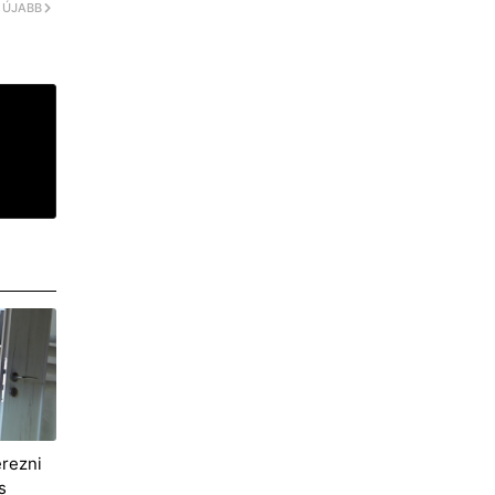
ÚJABB
erezni
s