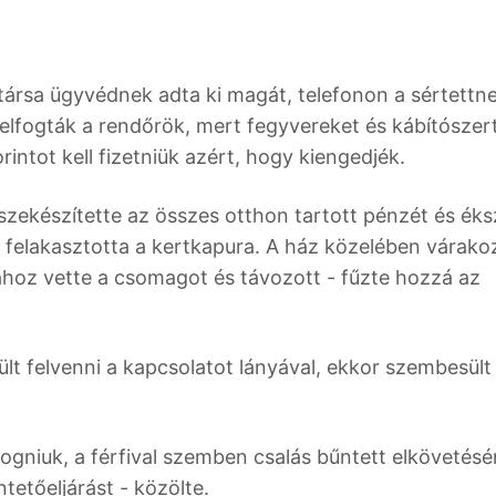
i társa ügyvédnek adta ki magát, telefonon a sértettn
elfogták a rendőrök, mert fegyvereket és kábítószer
forintot kell fizetniük azért, hogy kiengedjék.
zekészítette az összes otthon tartott pénzét és éks
n felakasztotta a kertkapura. A ház közelében várako
agához vette a csomagot és távozott - fűzte hozzá az
lt felvenni a kapcsolatot lányával, ekkor szembesült 
fogniuk, a férfival szemben csalás bűntett elkövetés
ntetőeljárást - közölte.