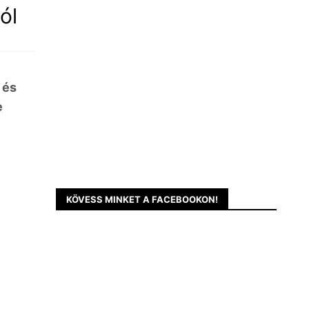
ól
 és
e
KÖVESS MINKET A FACEBOOKON!