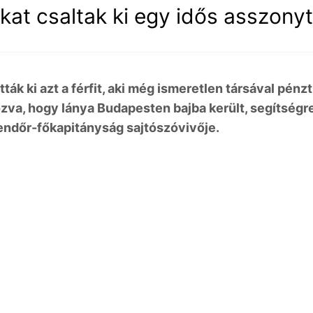
iókat csaltak ki egy idős asszonyt
ák ki azt a férfit, aki még ismeretlen társával pénzt
kozva, hogy lánya Budapesten bajba került, segítségr
Rendőr-főkapitányság sajtószóvivője.