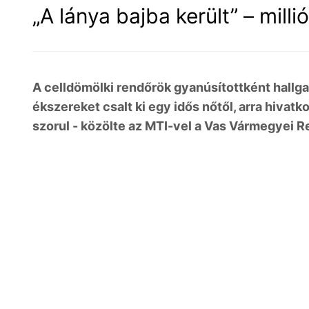
„A lánya bajba került” – mill
A celldömölki rendőrök gyanúsítottként hallgatt
ékszereket csalt ki egy idős nőtől, arra hivat
szorul - közölte az MTI-vel a Vas Vármegyei 