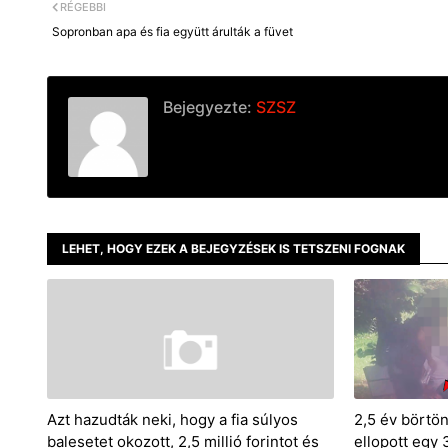
RÉGEBBI
Sopronban apa és fia együtt árulták a füvet
Bejegyezte:
SZSZ
LEHET, HOGY EZEK A BEJEGYZÉSEK IS TETSZENI FOGNAK
Azt hazudták neki, hogy a fia súlyos
2,5 év börtön
balesetet okozott, 2,5 millió forintot és
ellopott egy 