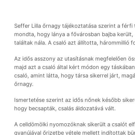
Seffer Lilla őrnagy tájékoztatása szerint a férf
mondta, hogy lánya a fővárosban bajba került, 
találtak nála. A csaló azt állította, hárommillió 
Az idős asszony az utasításnak megfelelően öss
majd azt a csaló által kért módon egy táskába
csaló, amint látta, hogy társa sikerrel járt, m
őrnagy.
Ismertetése szerint az idős nőnek később sikerü
hogy becsapták, csalás áldozatává vált.
A celldömölki nyomozóknak sikerült a csalót el
gyanújával őrizetbe vétele mellett indítottak bü