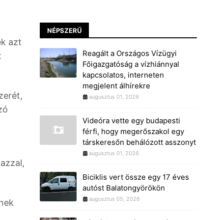
NÉPSZERŰ
ek azt
Reagált a Országos Vízügyi
t
Főigazgatóság a vízhiánnyal
kapcsolatos, interneten
megjelent álhírekre
zerét,
augusztus 01, 2026
zó
Videóra vette egy budapesti
férfi, hogy megerőszakol egy
társkeresőn behálózott asszonyt
augusztus 01, 2026
azzal,
Biciklis vert össze egy 17 éves
autóst Balatongyörökön
augusztus 05, 2026
ének