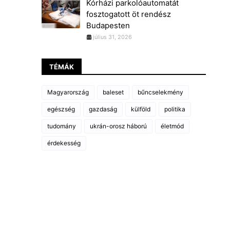
Kórházi parkolóautomatát
fosztogatott öt rendész
Budapesten
július 31, 2026
TÉMÁK
Magyarország
baleset
bűncselekmény
egészség
gazdaság
külföld
politika
tudomány
ukrán-orosz háború
életmód
érdekesség