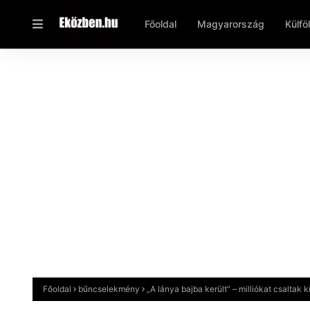
Főoldal
Magyarország
Külfö
Főoldal
bűncselekmény
„A lánya bajba került” – milliókat csaltak 