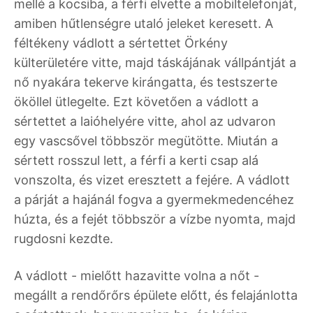
mellé a kocsiba, a férfi elvette a mobiltelefonját,
amiben hűtlenségre utaló jeleket keresett. A
féltékeny vádlott a sértettet Örkény
külterületére vitte, majd táskájának vállpántját a
nő nyakára tekerve kirángatta, és testszerte
ököllel ütlegelte. Ezt követően a vádlott a
sértettet a laióhelyére vitte, ahol az udvaron
egy vascsővel többször megütötte. Miután a
sértett rosszul lett, a férfi a kerti csap alá
vonszolta, és vizet eresztett a fejére. A vádlott
a párját a hajánál fogva a gyermekmedencéhez
húzta, és a fejét többször a vízbe nyomta, majd
rugdosni kezdte.
A vádlott - mielőtt hazavitte volna a nőt -
megállt a rendőrőrs épülete előtt, és felajánlotta