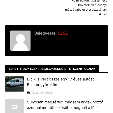
70 millió forint kártérítést
követelnek a csányi
mászókabaleset áldozatának
szülei
Bejegyezte:
SZSZ
LEHET, HOGY EZEK A BEJEGYZÉSEK IS TETSZENI FOGNAK
Biciklis vert össze egy 17 éves autóst
Balatongyörökön
August 05, 2026
Súlyosan megsérült, mégsem hívtak hozzá
azonnal mentőt – később meghalt a férfi