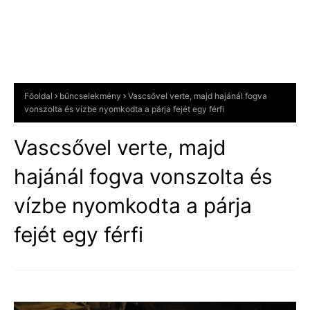
Főoldal
bűncselekmény
Vascsővel verte, majd hajánál fogva
vonszolta és vízbe nyomkodta a párja fejét egy férfi
Vascsővel verte, majd
hajánál fogva vonszolta és
vízbe nyomkodta a párja
fejét egy férfi