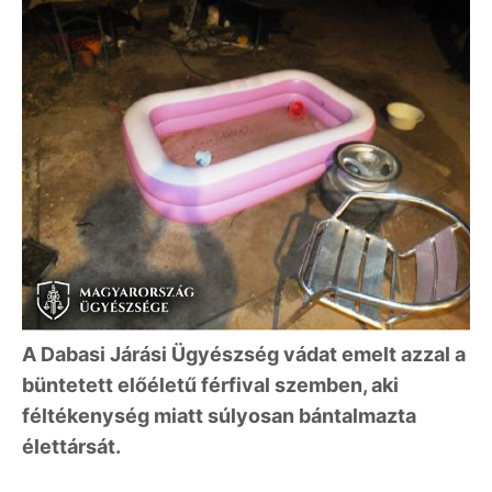
A Dabasi Járási Ügyészség vádat emelt azzal a
büntetett előéletű férfival szemben, aki
féltékenység miatt súlyosan bántalmazta
élettársát.