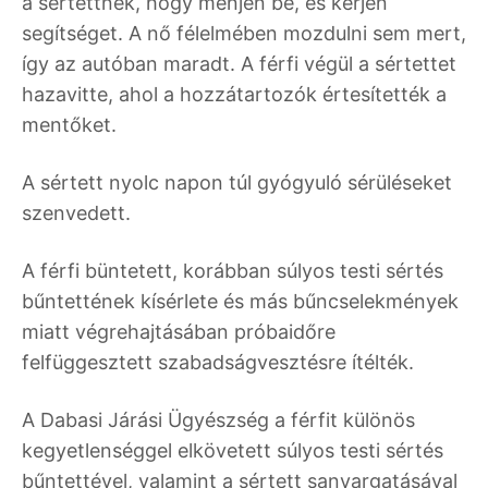
a sértettnek, hogy menjen be, és kérjen
segítséget. A nő félelmében mozdulni sem mert,
így az autóban maradt. A férfi végül a sértettet
hazavitte, ahol a hozzátartozók értesítették a
mentőket.
A sértett nyolc napon túl gyógyuló sérüléseket
szenvedett.
A férfi büntetett, korábban súlyos testi sértés
bűntettének kísérlete és más bűncselekmények
miatt végrehajtásában próbaidőre
felfüggesztett szabadságvesztésre ítélték.
A Dabasi Járási Ügyészség a férfit különös
kegyetlenséggel elkövetett súlyos testi sértés
bűntettével, valamint a sértett sanyargatásával