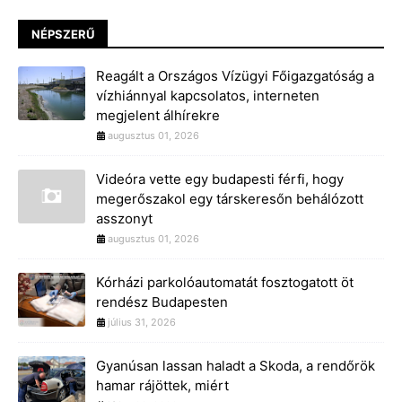
NÉPSZERŰ
Reagált a Országos Vízügyi Főigazgatóság a
vízhiánnyal kapcsolatos, interneten
megjelent álhírekre
augusztus 01, 2026
Videóra vette egy budapesti férfi, hogy
megerőszakol egy társkeresőn behálózott
asszonyt
augusztus 01, 2026
Kórházi parkolóautomatát fosztogatott öt
rendész Budapesten
július 31, 2026
Gyanúsan lassan haladt a Skoda, a rendőrök
hamar rájöttek, miért