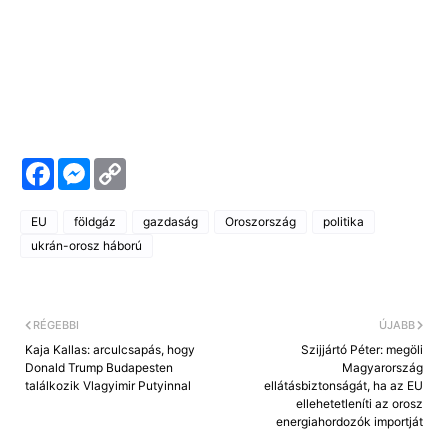
F
M
C
a
e
o
c
s
p
e
s
y
EU
földgáz
gazdaság
Oroszország
politika
b
e
L
o
n
i
ukrán-orosz háború
o
g
n
k
e
k
r
RÉGEBBI
ÚJABB
Kaja Kallas: arculcsapás, hogy
Szijjártó Péter: megöli
Donald Trump Budapesten
Magyarország
találkozik Vlagyimir Putyinnal
ellátásbiztonságát, ha az EU
ellehetetleníti az orosz
energiahordozók importját