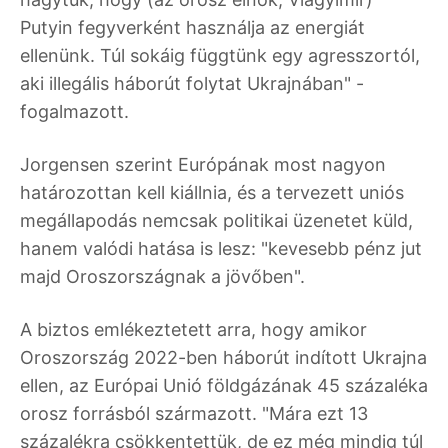
Putyin fegyverként használja az energiát
ellenünk. Túl sokáig függtünk egy agresszortól,
aki illegális háborút folytat Ukrajnában" -
fogalmazott.
Jorgensen szerint Európának most nagyon
határozottan kell kiállnia, és a tervezett uniós
megállapodás nemcsak politikai üzenetet küld,
hanem valódi hatása is lesz: "kevesebb pénz jut
majd Oroszországnak a jövőben".
A biztos emlékeztetett arra, hogy amikor
Oroszország 2022-ben háborút indított Ukrajna
ellen, az Európai Unió földgázának 45 százaléka
orosz forrásból származott. "Mára ezt 13
százalékra csökkentettük, de ez még mindig túl