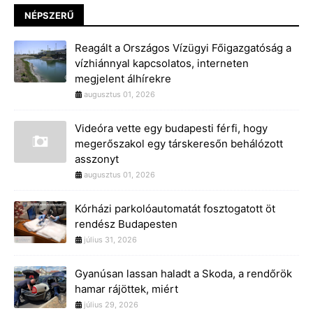
NÉPSZERŰ
Reagált a Országos Vízügyi Főigazgatóság a
vízhiánnyal kapcsolatos, interneten
megjelent álhírekre
augusztus 01, 2026
Videóra vette egy budapesti férfi, hogy
megerőszakol egy társkeresőn behálózott
asszonyt
augusztus 01, 2026
Kórházi parkolóautomatát fosztogatott öt
rendész Budapesten
július 31, 2026
Gyanúsan lassan haladt a Skoda, a rendőrök
hamar rájöttek, miért
július 29, 2026