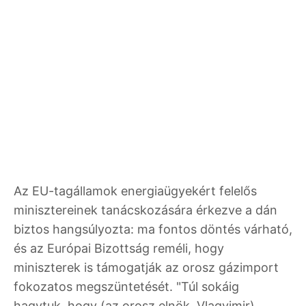
Az EU-tagállamok energiaügyekért felelős
minisztereinek tanácskozására érkezve a dán
biztos hangsúlyozta: ma fontos döntés várható,
és az Európai Bizottság reméli, hogy
miniszterek is támogatják az orosz gázimport
fokozatos megszüntetését. "Túl sokáig
hagytuk, hogy (az orosz elnök, Vlagyimir)