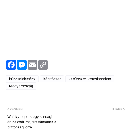
F
M
E
C
a
e
m
o
c
s
a
p
e
s
i
y
bűncselekmény
kábítószer
kábítószer-kereskedelem
b
e
l
L
o
n
i
Magyarország
o
g
n
k
e
k
r
RÉGEBBI
ÚJABB
Whiskyt loptak egy karcagi
áruházból, majd rátámadtak a
biztonsági őrre