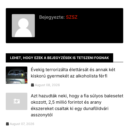
Bejegyezte:
SZSZ
LEHET, HOGY EZEK A BEJEGYZÉSEK IS TETSZENI FOGNAK
Évekig terrorizálta élettársát és annak két
kiskorú gyermekét az alkoholista férfi
August 08, 2026
Azt hazudták neki, hogy a fia súlyos balesetet
okozott, 2,5 millió forintot és arany
ékszereket csaltak ki egy dunaföldvári
asszonytól
August 07, 2026