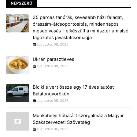
NÉPSZERŰ
35 perces tanórák, kevesebb házi feladat,
óraszám-átcsoportosítás, mindennapos
meseolvasás – elkészült a minisztérium alsó
tagozatos javaslatcsomagja
augusztus 08, 2026
Ukrán parasztleves
augusztus 08, 2026
Biciklis vert össze egy 17 éves autóst
Balatongyörökön
augusztus 05, 2026
Munkahelyi hőhatárt szorgalmaz a Magyar
Szakszervezeti Szövetség
augusztus 06, 2026