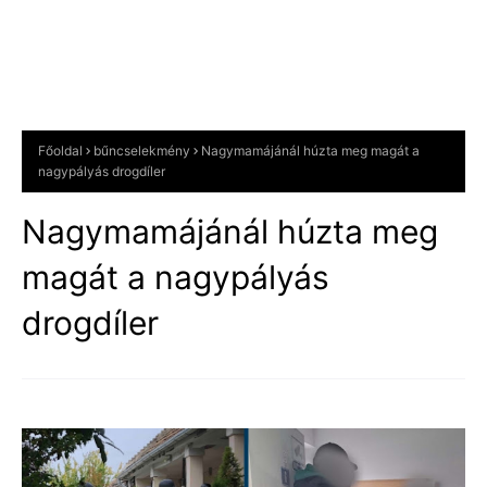
Főoldal
bűncselekmény
Nagymamájánál húzta meg magát a
nagypályás drogdíler
Nagymamájánál húzta meg
magát a nagypályás
drogdíler