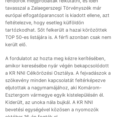
rendőrök megpróbálták felkutatni, és idén
tavasszal a Zalaegerszegi Törvényszék már
európai elfogatóparancsot is kiadott ellene, azt
feltételezve, hogy esetleg külföldön
tartózkodhat. Sőt felkerült a hazai körözöttek
TOP 50-es listájára is. A férfi azonban csak nem
került elő.
A fordulatot az hozta meg kézre kerítésében,
amikor keresésébe nyár végén bekapcsolódott
a KR NNI Célkörözési Osztálya. A fejvadászok a
szökevény minden kapcsolatát feltérképezve
eljutottak a nagymamájához, aki Komárom-
Esztergom vármegye egyik kistelepülésén él.
Kiderült, az unoka nála bujkál. A KR NNI
bevetési egységével közösen a nyomozók
október 16-án fogták el.