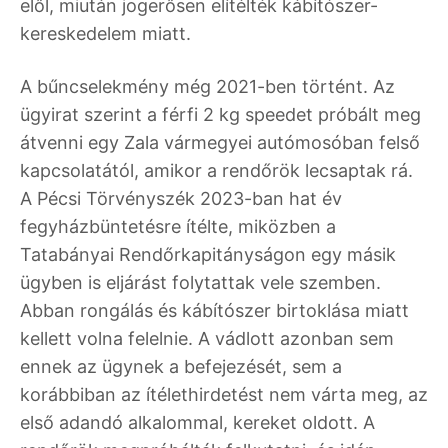
elől, miután jogerősen elítélték kábítószer-
kereskedelem miatt.
A bűncselekmény még 2021-ben történt. Az
ügyirat szerint a férfi 2 kg speedet próbált meg
átvenni egy Zala vármegyei autómosóban felső
kapcsolatától, amikor a rendőrök lecsaptak rá.
A Pécsi Törvényszék 2023-ban hat év
fegyházbüntetésre ítélte, miközben a
Tatabányai Rendőrkapitányságon egy másik
ügyben is eljárást folytattak vele szemben.
Abban rongálás és kábítószer birtoklása miatt
kellett volna felelnie. A vádlott azonban sem
ennek az ügynek a befejezését, sem a
korábbiban az ítélethirdetést nem várta meg, az
első adandó alkalommal, kereket oldott. A