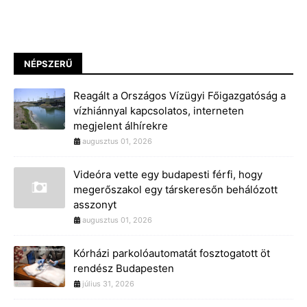
NÉPSZERŰ
Reagált a Országos Vízügyi Főigazgatóság a
vízhiánnyal kapcsolatos, interneten
megjelent álhírekre
augusztus 01, 2026
Videóra vette egy budapesti férfi, hogy
megerőszakol egy társkeresőn behálózott
asszonyt
augusztus 01, 2026
Kórházi parkolóautomatát fosztogatott öt
rendész Budapesten
július 31, 2026