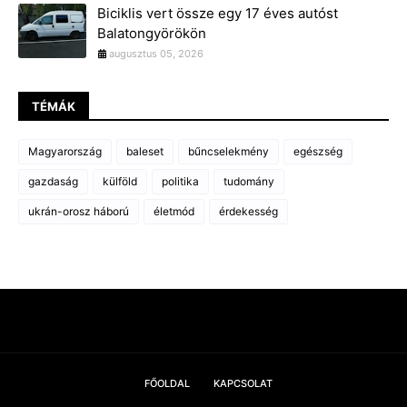
Biciklis vert össze egy 17 éves autóst
Balatongyörökön
augusztus 05, 2026
TÉMÁK
Magyarország
baleset
bűncselekmény
egészség
gazdaság
külföld
politika
tudomány
ukrán-orosz háború
életmód
érdekesség
FŐOLDAL
KAPCSOLAT