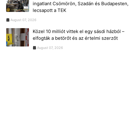
ingatlant Csömörön, Szadán és Budapesten,
lecsapott a TEK
August 07, 2026
Közel 10 milliót vittek el egy sásdi házból –
elfogták a betörőt és az értelmi szerzőt
August 07, 2026