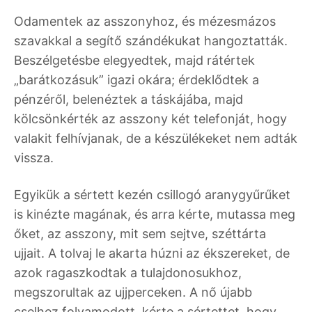
Odamentek az asszonyhoz, és mézesmázos
szavakkal a segítő szándékukat hangoztatták.
Beszélgetésbe elegyedtek, majd rátértek
„barátkozásuk” igazi okára; érdeklődtek a
pénzéről, belenéztek a táskájába, majd
kölcsönkérték az asszony két telefonját, hogy
valakit felhívjanak, de a készülékeket nem adták
vissza.
Egyikük a sértett kezén csillogó aranygyűrűket
is kinézte magának, és arra kérte, mutassa meg
őket, az asszony, mit sem sejtve, széttárta
ujjait. A tolvaj le akarta húzni az ékszereket, de
azok ragaszkodtak a tulajdonosukhoz,
megszorultak az ujjperceken. A nő újabb
cselhez folyamodott, kérte a sértettet, hogy