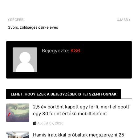
o
n
i
o
g
n
k
e
k
r
RÉGEBBI
ÚJABB
Gyors, zöldséges csirkeleves
Bejegyezte:
K86
LEHET, HOGY EZEK A BEJEGYZÉSEK IS TETSZENI FOGNAK
2,5 év börtönt kapott egy férfi, mert ellopott
egy 30 forint értékű mobiltelefont
August 07, 2026
Hamis iratokkal próbáltak megszerezni 25