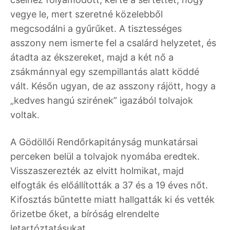
vegye le, mert szeretné közelebből
megcsodálni a gyűrűket. A tisztességes
asszony nem ismerte fel a csalárd helyzetet, és
átadta az ékszereket, majd a két nő a
zsákmánnyal egy szempillantás alatt köddé
vált. Későn ugyan, de az asszony rájött, hogy a
„kedves hangú szirének” igazából tolvajok
voltak.
A Gödöllői Rendőrkapitányság munkatársai
perceken belül a tolvajok nyomába eredtek.
Visszaszerezték az elvitt holmikat, majd
elfogták és előállították a 37 és a 19 éves nőt.
Kifosztás bűntette miatt hallgatták ki és vették
őrizetbe őket, a bíróság elrendelte
letartóztatásukat.