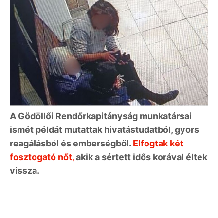
A Gödöllői Rendőrkapitányság munkatársai
ismét példát mutattak hivatástudatból, gyors
reagálásból és emberségből.
Elfogtak két
fosztogató nőt,
akik a sértett idős korával éltek
vissza.