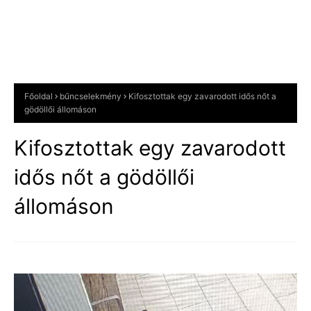
Főoldal
bűncselekmény
Kifosztottak egy zavarodott idős nőt a
gödöllői állomáson
Kifosztottak egy zavarodott
idős nőt a gödöllői
állomáson