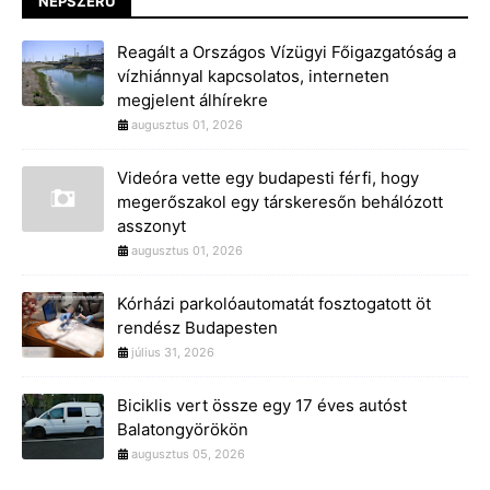
NÉPSZERŰ
Reagált a Országos Vízügyi Főigazgatóság a
vízhiánnyal kapcsolatos, interneten
megjelent álhírekre
augusztus 01, 2026
Videóra vette egy budapesti férfi, hogy
megerőszakol egy társkeresőn behálózott
asszonyt
augusztus 01, 2026
Kórházi parkolóautomatát fosztogatott öt
rendész Budapesten
július 31, 2026
Biciklis vert össze egy 17 éves autóst
Balatongyörökön
augusztus 05, 2026