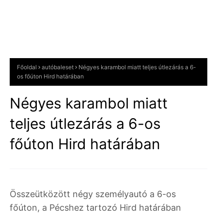
Főoldal
autóbaleset
Négyes karambol miatt teljes útlezárás a 6-
os főúton Hird határában
Négyes karambol miatt
teljes útlezárás a 6-os
főúton Hird határában
Összeütközött négy személyautó a 6-os
főúton, a Pécshez tartozó Hird határában