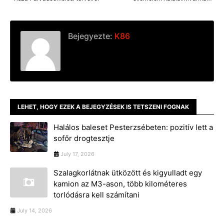
Bejegyezte:
K86
LEHET, HOGY EZEK A BEJEGYZÉSEK IS TETSZENI FOGNAK
Halálos baleset Pesterzsébeten: pozitív lett a
sofőr drogtesztje
July 17, 2026
Szalagkorlátnak ütközött és kigyulladt egy
kamion az M3-ason, több kilométeres
torlódásra kell számítani
July 14, 2026