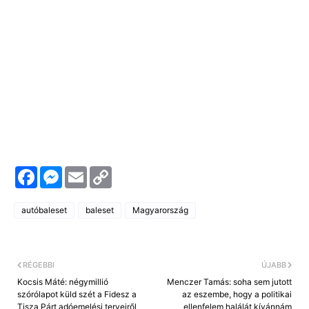
F
M
E
C
a
e
m
o
c
s
a
p
e
s
i
y
autóbaleset
baleset
Magyarország
b
e
l
L
o
n
i
o
g
n
k
e
k
r
RÉGEBBI
ÚJABB
Kocsis Máté: négymillió
Menczer Tamás: soha sem jutott
szórólapot küld szét a Fidesz a
az eszembe, hogy a politikai
Tisza Párt adóemelési terveiről
ellenfelem halálát kívánnám