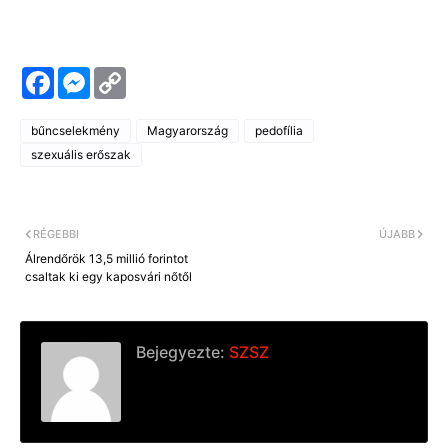
F
M
C
a
e
o
c
s
p
e
s
y
bűncselekmény
Magyarország
pedofília
b
e
L
o
n
i
szexuális erőszak
o
g
n
k
e
k
r
RÉGEBBI
ÚJABB
Álrendőrök 13,5 millió forintot
csaltak ki egy kaposvári nőtől
Bejegyezte:
SZSZ