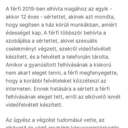
A férfi 2019-ben elhívta magához az egyik -
akkor 12 éves - sértettet, akinek azt mondta,
hogy segítsen a ház körüli munkákban, amiért
édességet kap. A férfi többször behívta a
szobájába a sértettet, akivel szexuális
cselekményt végzett, ezekről videófelvételt
készített, és a felvételt a telefonján tárolta.
Amikor a gyanúsított felhívásának a kiskorú
nem akart eleget tenni, a férfi megfenyegette,
hogy a korábbi felvételeket közzéteszi az
interneten. Ennek hatására a sértett a férfi
felhívásának eleget tett, erről az elkövető ismét
videófelvételt készített.
Az ügyész a végzést tudomásul vette, az
elkövető és védő enyhébb kényszerintézkedés