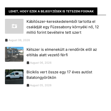
LEHET, HOGY EZEK A BEJEGYZÉSEK IS TETSZENI FOGNAK
Kábítószer-kereskedelemből tartotta el
családját egy Füzesabony környéki nő, 12
millió forint bevételre tett szert
August 06, 2026
Kétszer is elmenekült a rendőrök elől az
eltiltás alatt vezető férfi
August 06, 2026
Biciklis vert össze egy 17 éves autóst
Balatongyörökön
August 05, 2026