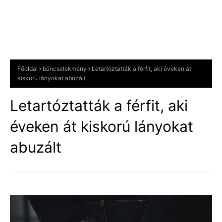
Főoldal
bűncselekmény
Letartóztatták a férfit, aki éveken át
kiskorú lányokat abuzált
Letartóztatták a férfit, aki
éveken át kiskorú lányokat
abuzált