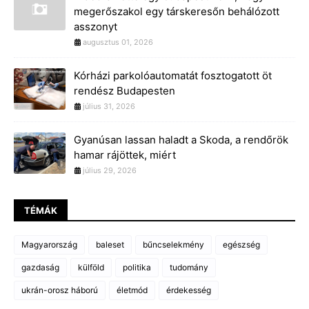
megerőszakol egy társkeresőn behálózott
asszonyt
augusztus 01, 2026
Kórházi parkolóautomatát fosztogatott öt
rendész Budapesten
július 31, 2026
Gyanúsan lassan haladt a Skoda, a rendőrök
hamar rájöttek, miért
július 29, 2026
TÉMÁK
Magyarország
baleset
bűncselekmény
egészség
gazdaság
külföld
politika
tudomány
ukrán-orosz háború
életmód
érdekesség