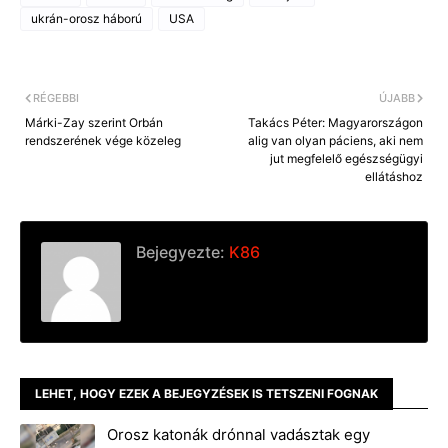
b
e
l
L
o
n
i
ukrán-orosz háború
USA
o
g
n
k
e
k
r
RÉGEBBI
ÚJABB
Márki-Zay szerint Orbán
Takács Péter: Magyarországon
rendszerének vége közeleg
alig van olyan páciens, aki nem
jut megfelelő egészségügyi
ellátáshoz
Bejegyezte:
K86
LEHET, HOGY EZEK A BEJEGYZÉSEK IS TETSZENI FOGNAK
Orosz katonák drónnal vadásztak egy