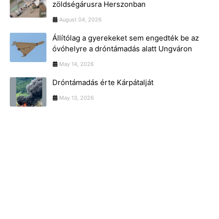
zöldségárusra Herszonban
August 04, 2026
Állítólag a gyerekeket sem engedték be az
óvóhelyre a dróntámadás alatt Ungváron
May 14, 2026
Dróntámadás érte Kárpátalját
May 13, 2026