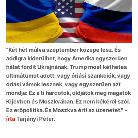
"Két hét múlva szeptember közepe lesz. És
addigra kiderülhet, hogy Amerika egyszerűen
hátat fordít Ukrajnának. Trump most kéthetes
ultimátumot adott: vagy óriási szankciók, vagy
óriási vámok lesznek, vagy egyszerűen azt
mondja: Ez a ti harcotok, oldjátok meg magatok
Kijevben és Moszkvában. Ez nem békéről szól.
Ez erőpolitika. És Moszkva érti az üzenetet." -
írta
Tarjányi Péter.