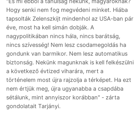
"És mi ebből a tanulság nekünk, magyaroknak?
Hogy senki nem fog megvédeni minket. Hiába
tapsolták Zelenszkijt mindenhol az USA-ban pár
éve, most ha kell simán dobják. A
nagypolitikában nincs hála, nincs barátság,
nincs szívesség! Nem lesz csodamegoldás ha
gondunk van barmikor. Nem lesz automatikus
biztonság. Nekünk magunknak is kell felkészülni
a következő évtized viharára, mert a
történelem most újra rajzolja a térképet. Ha ezt
nem értjük meg, újra ugyanabba a csapdába
sétálunk, mint annyiszor korábban" - zárta
gondolatait Tarjányi.