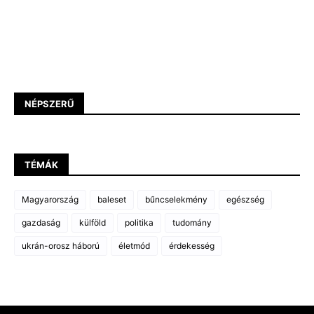
NÉPSZERŰ
TÉMÁK
Magyarország
baleset
bűncselekmény
egészség
gazdaság
külföld
politika
tudomány
ukrán-orosz háború
életmód
érdekesség