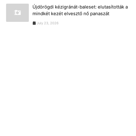
Újdörögdi kézigránát-baleset: elutasították a
mindkét kezét elvesztő nő panaszát
July 23, 2026