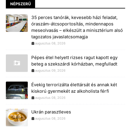
NÉPSZERŰ
35 perces tanórák, kevesebb házi feladat,
óraszám-átcsoportosítás, mindennapos
meseolvasás – elkészült a minisztérium alsó
tagozatos javaslatcsomagja
augusztus 08, 2026
Pépes étel helyett rizses ragut kapott egy
beteg a szekszárdi kórházban, megfulladt
augusztus 09, 2026
Évekig terrorizálta élettársát és annak két
kiskorú gyermekét az alkoholista férfi
augusztus 08, 2026
Ukrán parasztleves
augusztus 08, 2026