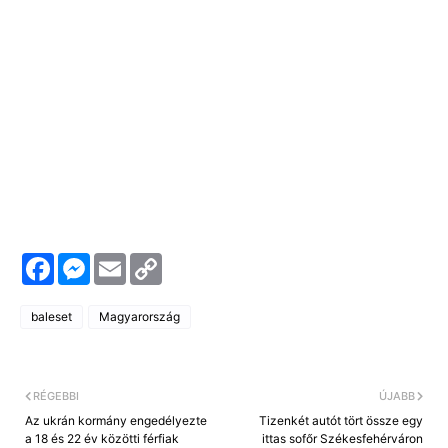
F
M
E
C
a
e
m
o
c
s
a
p
e
s
i
y
baleset
Magyarország
b
e
l
L
o
n
i
o
g
n
k
e
k
r
RÉGEBBI
ÚJABB
Az ukrán kormány engedélyezte
Tizenkét autót tört össze egy
a 18 és 22 év közötti férfiak
ittas sofőr Székesfehérváron