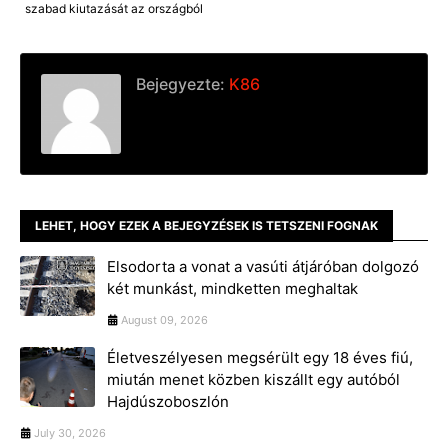
szabad kiutazását az országból
Bejegyezte:
K86
LEHET, HOGY EZEK A BEJEGYZÉSEK IS TETSZENI FOGNAK
Elsodorta a vonat a vasúti átjáróban dolgozó
két munkást, mindketten meghaltak
August 09, 2026
Életveszélyesen megsérült egy 18 éves fiú,
miután menet közben kiszállt egy autóból
Hajdúszoboszlón
July 30, 2026