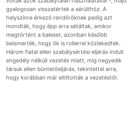
voltak azok szabálytalan használatával -, majd
gyalogosan visszatértek a sérülthöz. A
helyszínre érkező rendőröknek pedig azt
mondták, hogy épp arra sétáltak, amikor
megtörtént a baleset, azonban később
beismerték, hogy ők is rollerrel közlekedtek.
Három fiatal ellen szabálysértési eljárás indult
engedély nélküli vezetés miatt, míg negyedik
társuk ellen büntetőeljárás, tekintettel arra,
hogy korábban már eltiltották a vezetéstől.