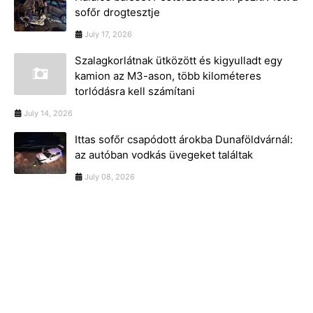
sofőr drogtesztje
July 17, 2026
Szalagkorlátnak ütközött és kigyulladt egy
kamion az M3-ason, több kilométeres
torlódásra kell számítani
July 14, 2026
Ittas sofőr csapódott árokba Dunaföldvárnál:
az autóban vodkás üvegeket találtak
July 08, 2026