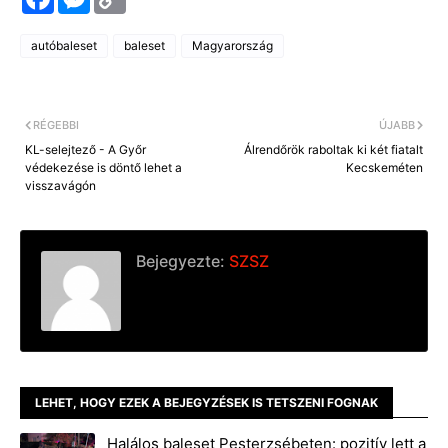
a
e
o
c
s
p
e
s
y
autóbaleset
baleset
Magyarország
b
e
L
o
n
i
o
g
n
k
e
k
r
RÉGEBBI
ÚJABB
KL-selejtező - A Győr
Álrendőrök raboltak ki két fiatalt
védekezése is döntő lehet a
Kecskeméten
visszavágón
Bejegyezte:
SZSZ
LEHET, HOGY EZEK A BEJEGYZÉSEK IS TETSZENI FOGNAK
Halálos baleset Pesterzsébeten: pozitív lett a