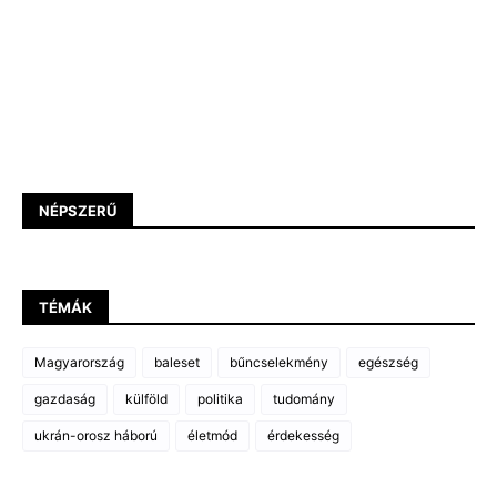
NÉPSZERŰ
TÉMÁK
Magyarország
baleset
bűncselekmény
egészség
gazdaság
külföld
politika
tudomány
ukrán-orosz háború
életmód
érdekesség