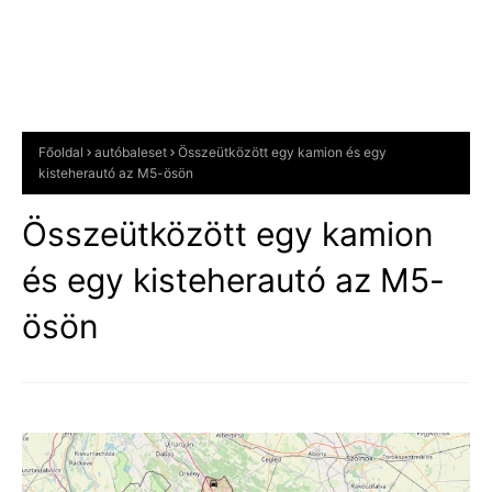
Főoldal
autóbaleset
Összeütközött egy kamion és egy
kisteherautó az M5-ösön
Összeütközött egy kamion
és egy kisteherautó az M5-
ösön