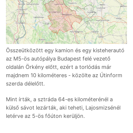
Összeütközött egy kamion és egy kisteherautó
az M5-ös autópálya Budapest felé vezető
oldalán Örkény előtt, ezért a torlódás már
majdnem 10 kilométeres - közölte az Útinform
szerda délelőtt.
Mint írták, a sztráda 64-es kilométerénél a
külső sávot lezárták, aki teheti, Lajosmizsénél
letérve az 5-ös főúton kerüljön.