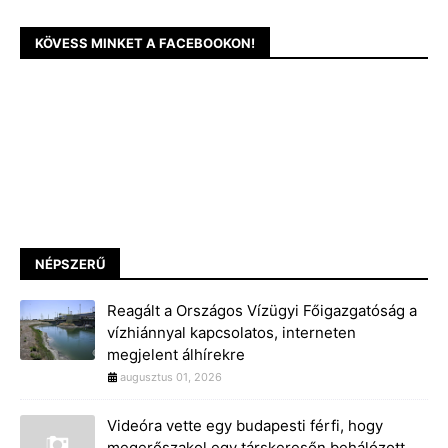
KÖVESS MINKET A FACEBOOKON!
NÉPSZERŰ
Reagált a Országos Vízügyi Főigazgatóság a
vízhiánnyal kapcsolatos, interneten
megjelent álhírekre
augusztus 01, 2026
Videóra vette egy budapesti férfi, hogy
megerőszakol egy társkeresőn behálózott