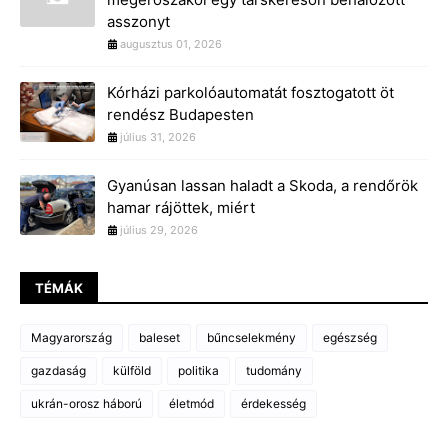
asszonyt
augusztus 01, 2026
Kórházi parkolóautomatát fosztogatott öt
rendész Budapesten
július 31, 2026
Gyanúsan lassan haladt a Skoda, a rendőrök
hamar rájöttek, miért
július 29, 2026
TÉMÁK
Magyarország
baleset
bűncselekmény
egészség
gazdaság
külföld
politika
tudomány
ukrán-orosz háború
életmód
érdekesség