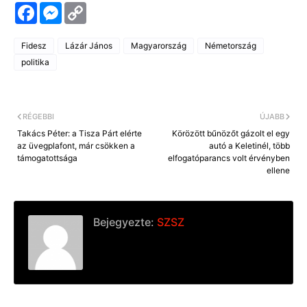
F
M
C
a
e
o
c
s
p
e
s
y
Fidesz
Lázár János
Magyarország
Németország
b
e
L
o
n
i
politika
o
g
n
k
e
k
r
RÉGEBBI
ÚJABB
Takács Péter: a Tisza Párt elérte
Körözött bűnözőt gázolt el egy
az üvegplafont, már csökken a
autó a Keletinél, több
támogatottsága
elfogatóparancs volt érvényben
ellene
Bejegyezte:
SZSZ