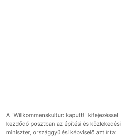
A "Willkommenskultur: kaputt!" kifejezéssel
kezdődő posztban az építési és közlekedési
miniszter, országgyűlési képviselő azt írta: