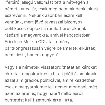
"feltáró jellegű vallomást tett a hétvégén a
német kancellár, csak még nem mindenki akarja
észrevenni. Nekünk azonban észre kell
vennünk, mert jövő tavasszal bizonyos
politikusok épp azt a romlott árut akarják
rásózni a magyarokra, amivel kapcsolatban
Friedrich Merz a CDU tartományi
pártkongresszusán végre beismerte: elkúrták,
nem kicsit, hanem nagyon".
Vagyis a németek visszafordíthatatlan károkat
okoztak maguknak és a híres jóléti államuknak
azzal a migrációs politikával, amire kezdetben
csak a magyarok mertek nemet mondani, még
azon az áron is, hogy napi 1 millió eurós
büntetést kell fizetnünk érte - írta.