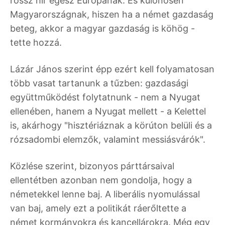
rossz hír egész Európának. És különösen
Magyarországnak, hiszen ha a német gazdaság
beteg, akkor a magyar gazdaság is köhög -
tette hozzá.
Lázár János szerint épp ezért kell folyamatosan
több vasat tartanunk a tűzben: gazdasági
együttműködést folytatnunk - nem a Nyugat
ellenében, hanem a Nyugat mellett - a Kelettel
is, akárhogy "hisztériáznak a körúton belüli és a
rózsadombi elemzők, valamint messiásvárók".
Közlése szerint, bizonyos párttársaival
ellentétben azonban nem gondolja, hogy a
németekkel lenne baj. A liberális nyomulással
van baj, amely ezt a politikát ráerőltette a
német kormányokra és kancellárokra. Még egy