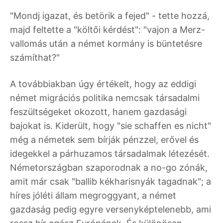
"Mondj igazat, és betörik a fejed" - tette hozzá,
majd feltette a "költői kérdést": "vajon a Merz-
vallomás után a német kormány is büntetésre
számíthat?"
A továbbiakban úgy értékelt, hogy az eddigi
német migrációs politika nemcsak társadalmi
feszültségeket okozott, hanem gazdasági
bajokat is. Kiderült, hogy "sie schaffen es nicht"
még a németek sem bírják pénzzel, erővel és
idegekkel a párhuzamos társadalmak létezését.
Németországban szaporodnak a no-go zónák,
amit már csak "ballib kékharisnyák tagadnak"; a
híres jóléti állam megroggyant, a német
gazdaság pedig egyre versenyképtelenebb, ami