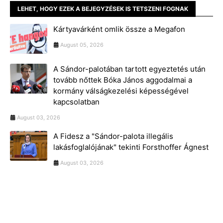
LEHET, HOGY EZEK A BEJEGYZÉSEK IS TETSZENI FOGNAK
Kártyavárként omlik össze a Megafon
August 05, 2026
A Sándor-palotában tartott egyeztetés után
tovább nőttek Bóka János aggodalmai a
kormány válságkezelési képességével
kapcsolatban
August 03, 2026
A Fidesz a "Sándor-palota illegális
lakásfoglalójának" tekinti Forsthoffer Ágnest
August 03, 2026