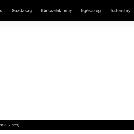
ld
Gazdaság
Bűncselekmény
Egészség
Tudomány
kre (videó)