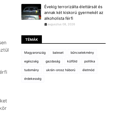
Évekig terrorizálta élettársát és
annak két kiskorú gyermekét az
alkoholista férfi
augusztus 08, 2026
TÉMÁK
sen
ztül
Magyarország
baleset
bűncselekmény
egészség
gazdaság
külföld
politika
tudomány
ukrán-orosz háború
életmód
érfi
érdekesség
Őket
 kör