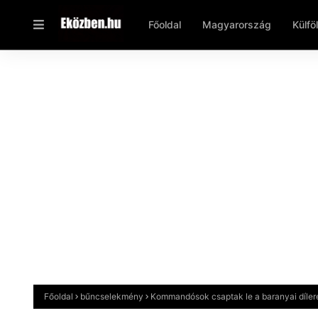
Főoldal
Magyarország
Külfö
Főoldal
bűncselekmény
Kommandósok csaptak le a baranyai dílere