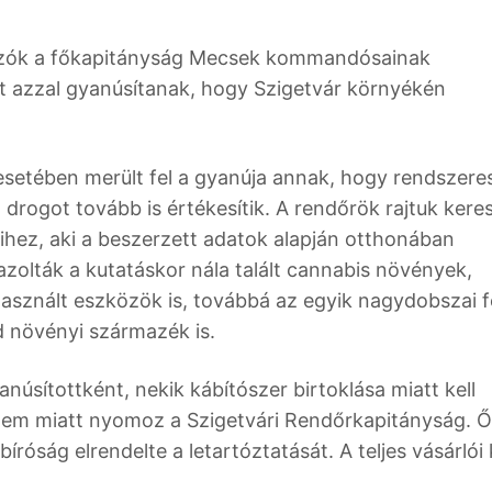
mozók a főkapitányság Mecsek kommandósainak
ket azzal gyanúsítanak, hogy Szigetvár környékén
 esetében merült fel a gyanúja annak, hogy rendszere
 drogot tovább is értékesítik. A rendőrök rajtuk keres
rfihez, aki a beszerzett adatok alapján otthonában
azolták a kutatáskor nála talált cannabis növények,
 használt eszközök is, továbbá az egyik nagydobszai f
d növényi származék is.
núsítottként, nekik kábítószer birtoklása miatt kell
edelem miatt nyomoz a Szigetvári Rendőrkapitányság. 
bíróság elrendelte a letartóztatását. A teljes vásárlói