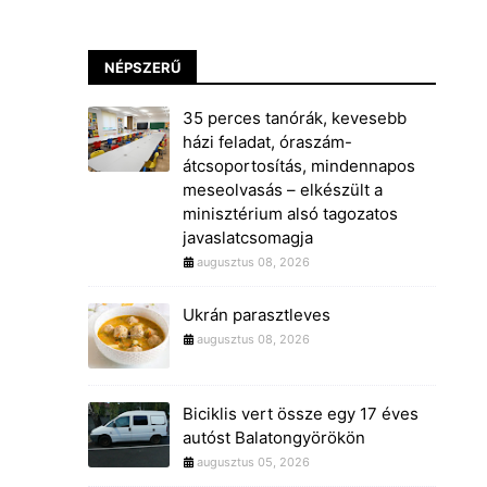
NÉPSZERŰ
35 perces tanórák, kevesebb
házi feladat, óraszám-
átcsoportosítás, mindennapos
meseolvasás – elkészült a
minisztérium alsó tagozatos
javaslatcsomagja
augusztus 08, 2026
Ukrán parasztleves
augusztus 08, 2026
Biciklis vert össze egy 17 éves
autóst Balatongyörökön
augusztus 05, 2026