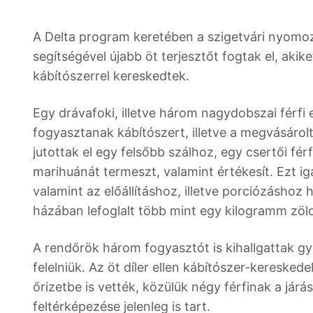
A Delta program keretében a szigetvári nyo
segítségével újabb öt terjesztőt fogtak el, aki
kábítószerrel kereskedtek.
Egy drávafoki, illetve három nagydobszai férfi
fogyasztanak kábítószert, illetve a megvásárolt
jutottak el egy felsőbb szálhoz, egy csertői fé
marihuánát termeszt, valamint értékesít. Ezt ig
valamint az előállításhoz, illetve porciózáshoz
házában lefoglalt több mint egy kilogramm zöl
A rendőrök három fogyasztót is kihallgattak gya
felelniük. Az öt díler ellen kábítószer-keresk
őrizetbe is vették, közülük négy férfinak a járás
feltérképezése jelenleg is tart.