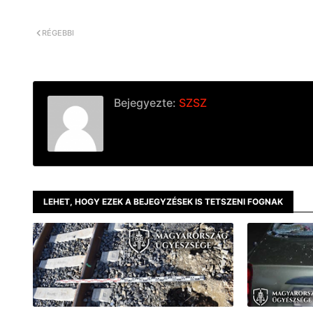
o
g
n
k
e
k
r
RÉGEBBI
Bejegyezte:
SZSZ
LEHET, HOGY EZEK A BEJEGYZÉSEK IS TETSZENI FOGNAK