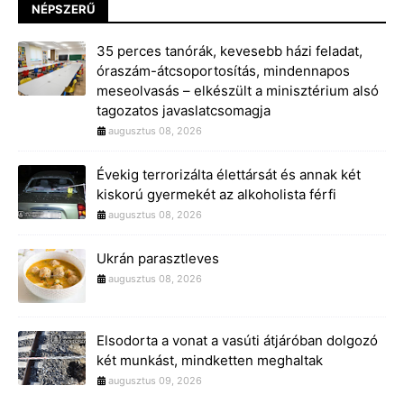
NÉPSZERŰ
35 perces tanórák, kevesebb házi feladat,
óraszám-átcsoportosítás, mindennapos
meseolvasás – elkészült a minisztérium alsó
tagozatos javaslatcsomagja
augusztus 08, 2026
Évekig terrorizálta élettársát és annak két
kiskorú gyermekét az alkoholista férfi
augusztus 08, 2026
Ukrán parasztleves
augusztus 08, 2026
Elsodorta a vonat a vasúti átjáróban dolgozó
két munkást, mindketten meghaltak
augusztus 09, 2026