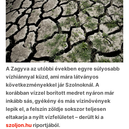
A Zagyva az utóbbi években egyre súlyosabb
vízhiánnyal küzd, ami mára látványos
következményekkel jár Szolnoknál. A
korábban vízzel borított medret nyáron már
inkább sás, gyékény és más vízinövények
lepik el, a felszín zöldje sokszor teljesen
eltakarja a nyílt vízfelületet – derült ki a
szoljon.hu
riportjából.