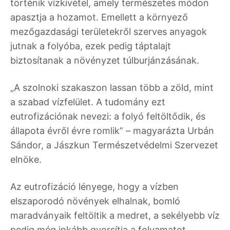
történik vízkivétel, amely természetes módon
apasztja a hozamot. Emellett a környező
mezőgazdasági területekről szerves anyagok
jutnak a folyóba, ezek pedig táptalajt
biztosítanak a növényzet túlburjánzásának.
„A szolnoki szakaszon lassan több a zöld, mint
a szabad vízfelület. A tudomány ezt
eutrofizációnak nevezi: a folyó feltöltődik, és
állapota évről évre romlik” – magyarázta Urbán
Sándor, a Jászkun Természetvédelmi Szervezet
elnöke.
Az eutrofizáció lényege, hogy a vízben
elszaporodó növények elhalnak, bomló
maradványaik feltöltik a medret, a sekélyebb víz
pedig még inkább gyorsítja a folyamatot.