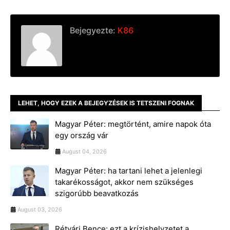
Bejegyezte:
K86
LEHET, HOGY EZEK A BEJEGYZÉSEK IS TETSZENI FOGNAK
Magyar Péter: megtörtént, amire napok óta
egy ország vár
August 04, 2026
Magyar Péter: ha tartani lehet a jelenlegi
takarékosságot, akkor nem szükséges
szigorúbb beavatkozás
August 03, 2026
Rétvári Bence: ezt a krízishelyzetet a