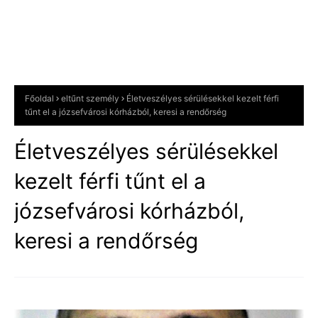
Főoldal
eltűnt személy
Életveszélyes sérülésekkel kezelt férfi
tűnt el a józsefvárosi kórházból, keresi a rendőrség
Életveszélyes sérülésekkel
kezelt férfi tűnt el a
józsefvárosi kórházból,
keresi a rendőrség