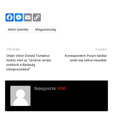
F
M
E
C
a
e
m
o
c
s
a
p
e
s
i
y
eltűnt személy
Magyarország
b
e
l
L
o
n
i
o
g
n
k
e
k
r
RÉGEBBI
ÚJABB
Orbán Viktor Donald Trumphoz
Korrespondent: Putyin barátai
fordult, mert az "ukránok rendre
ismét olaj nélkül maradtak
szétlövik a Barátság
kőolajvezetéket"
Bejegyezte:
K86