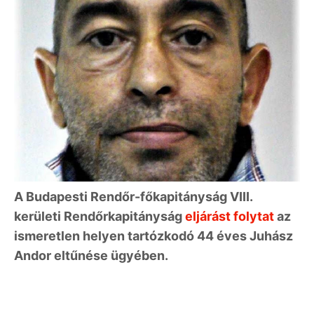
A Budapesti Rendőr-főkapitányság VIII.
kerületi Rendőrkapitányság
eljárást folytat
az
ismeretlen helyen tartózkodó 44 éves Juhász
Andor eltűnése ügyében.