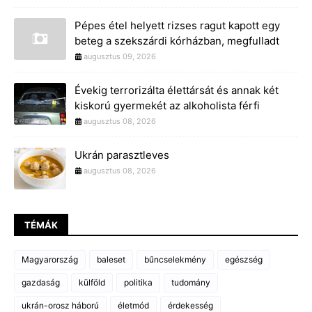
Pépes étel helyett rizses ragut kapott egy
beteg a szekszárdi kórházban, megfulladt
augusztus 09, 2026
Évekig terrorizálta élettársát és annak két
kiskorú gyermekét az alkoholista férfi
augusztus 08, 2026
Ukrán parasztleves
augusztus 08, 2026
TÉMÁK
Magyarország
baleset
bűncselekmény
egészség
gazdaság
külföld
politika
tudomány
ukrán-orosz háború
életmód
érdekesség