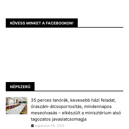
KÖVESS MINKET A FACEBOOKON!
NÉPSZERŰ
35 perces tanórák, kevesebb házi feladat,
óraszám-átcsoportosítás, mindennapos
meseolvasás – elkészült a minisztérium alsó
tagozatos javaslatcsomagja
augusztus 08, 2026