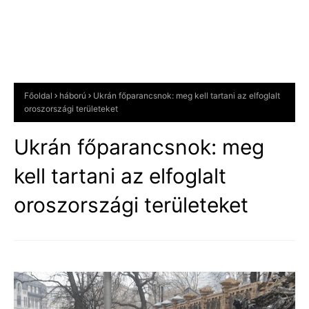
Főoldal
háború
Ukrán főparancsnok: meg kell tartani az elfoglalt
oroszországi területeket
Ukrán főparancsnok: meg
kell tartani az elfoglalt
oroszországi területeket