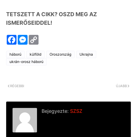
TETSZETT A CIKK? OSZD MEG AZ
ISMERŐSEIDDEL!
F
M
C
a
e
o
c
s
p
e
s
y
háború
külföld
Oroszország
Ukrajna
b
e
L
o
n
i
ukrán-orosz háború
o
g
n
k
e
k
r
RÉGEBBI
ÚJABB
Bejegyezte:
SZSZ