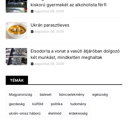
kiskorú gyermekét az alkoholista férfi
augusztus 08, 2026
Ukrán parasztleves
augusztus 08, 2026
Elsodorta a vonat a vasúti átjáróban dolgozó
két munkást, mindketten meghaltak
augusztus 09, 2026
TÉMÁK
Magyarország
baleset
bűncselekmény
egészség
gazdaság
külföld
politika
tudomány
ukrán-orosz háború
életmód
érdekesség