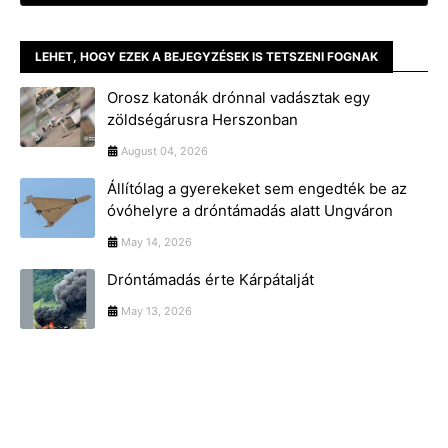
LEHET, HOGY EZEK A BEJEGYZÉSEK IS TETSZENI FOGNAK
Orosz katonák drónnal vadásztak egy
zöldségárusra Herszonban
August 04, 2026
Állítólag a gyerekeket sem engedték be az
óvóhelyre a dróntámadás alatt Ungváron
May 14, 2026
Dróntámadás érte Kárpátalját
May 13, 2026