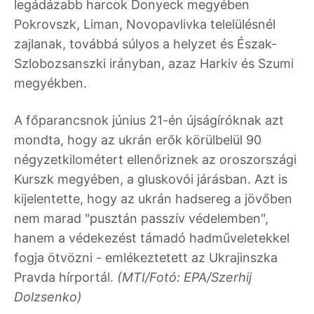
legádázabb harcok Donyeck megyében
Pokrovszk, Liman, Novopavlivka telelülésnél
zajlanak, továbbá súlyos a helyzet és Észak-
Szlobozsanszki irányban, azaz Harkiv és Szumi
megyékben.
A főparancsnok június 21-én újságíróknak azt
mondta, hogy az ukrán erők körülbelül 90
négyzetkilométert ellenőriznek az oroszországi
Kurszk megyében, a gluskovói járásban. Azt is
kijelentette, hogy az ukrán hadsereg a jövőben
nem marad "pusztán passzív védelemben",
hanem a védekezést támadó hadműveletekkel
fogja ötvözni - emlékeztetett az Ukrajinszka
Pravda hírportál.
(MTI/Fotó: EPA/Szerhij
Dolzsenko)