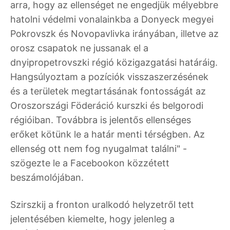
arra, hogy az ellenséget ne engedjük mélyebbre
hatolni védelmi vonalainkba a Donyeck megyei
Pokrovszk és Novopavlivka irányában, illetve az
orosz csapatok ne jussanak el a
dnyipropetrovszki régió közigazgatási határáig.
Hangsúlyoztam a pozíciók visszaszerzésének
és a területek megtartásának fontosságát az
Oroszországi Föderáció kurszki és belgorodi
régióiban. Továbbra is jelentős ellenséges
erőket kötünk le a határ menti térségben. Az
ellenség ott nem fog nyugalmat találni" -
szögezte le a Facebookon közzétett
beszámolójában.
Szirszkij a fronton uralkodó helyzetről tett
jelentésében kiemelte, hogy jelenleg a