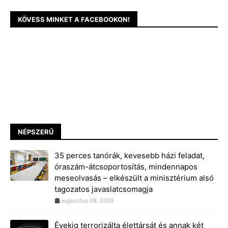
KÖVESS MINKET A FACEBOOKON!
NÉPSZERŰ
35 perces tanórák, kevesebb házi feladat,
óraszám-átcsoportosítás, mindennapos
meseolvasás – elkészült a minisztérium alsó
tagozatos javaslatcsomagja
augusztus 08, 2026
Évekig terrorizálta élettársát és annak két