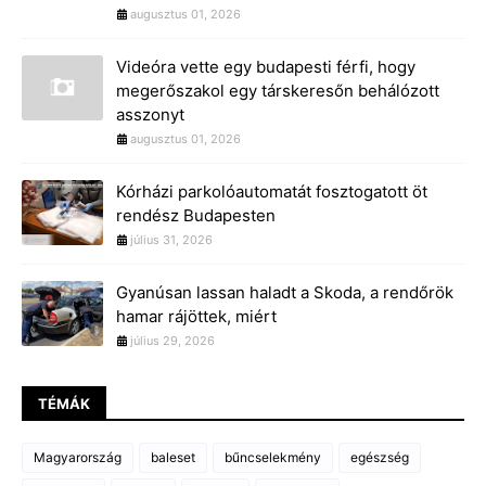
augusztus 01, 2026
Videóra vette egy budapesti férfi, hogy
megerőszakol egy társkeresőn behálózott
asszonyt
augusztus 01, 2026
Kórházi parkolóautomatát fosztogatott öt
rendész Budapesten
július 31, 2026
Gyanúsan lassan haladt a Skoda, a rendőrök
hamar rájöttek, miért
július 29, 2026
TÉMÁK
Magyarország
baleset
bűncselekmény
egészség