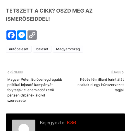
TETSZETT A CIKK? OSZD MEG AZ
ISMERŐSEIDDEL!
F
M
C
a
e
o
c
s
p
e
s
y
autóbaleset
baleset
Magyarország
b
e
L
o
n
i
o
g
n
k
e
k
r
RÉGEBBI
ÚJABB
Magyar Péter: Európa legdrágább
Két és félmilliárd forint áfát
politikai lejárató kampányát
csaltak el egy bűnszervezet
folytatják ellenem adófizetői
tagjai
pénzen Orbánék álcivil
szervezetei
Bejegyezte:
K86