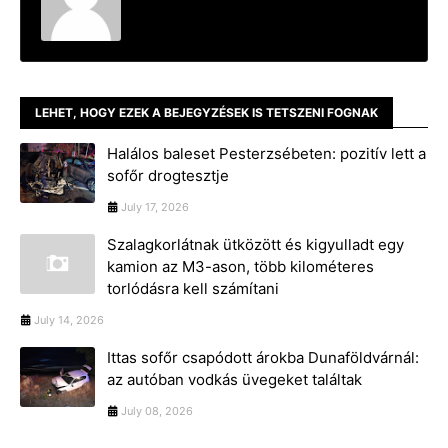
LEHET, HOGY EZEK A BEJEGYZÉSEK IS TETSZENI FOGNAK
Halálos baleset Pesterzsébeten: pozitív lett a
sofőr drogtesztje
July 17, 2026
Szalagkorlátnak ütközött és kigyulladt egy
kamion az M3-ason, több kilométeres
torlódásra kell számítani
July 14, 2026
Ittas sofőr csapódott árokba Dunaföldvárnál:
az autóban vodkás üvegeket találtak
July 08, 2026