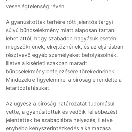
veseelégtelenség révén.
A gyanúsítottak terhére rótt jelentős tárgyi
súlyú bűncselekmény miatt alaposan tartani
lehet attól, hogy szabadon hagyásuk esetén
megszöknének, elrejtőznének, és az eljárásban
résztvevő egyéb személyeket befolyásolnák,
illetve a kísérleti szakban maradt
bűncselekmény befejezésére törekednének.
Mindezekre figyelemmel a bíróság elrendelte a
letartóztatásukat.
Az ügyész a bíróság határozatát tudomásul
vette, a gyanúsítottak és védőik fellebbezést
jelentettek be szabadlábra helyezés, illetve
enyhébb kényszerintézkedés alkalmazása