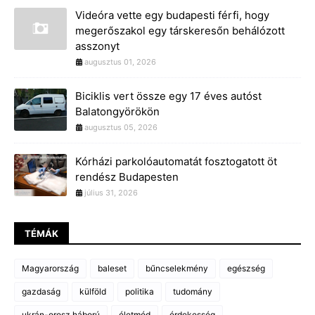
Videóra vette egy budapesti férfi, hogy
megerőszakol egy társkeresőn behálózott
asszonyt
augusztus 01, 2026
Biciklis vert össze egy 17 éves autóst
Balatongyörökön
augusztus 05, 2026
Kórházi parkolóautomatát fosztogatott öt
rendész Budapesten
július 31, 2026
TÉMÁK
Magyarország
baleset
bűncselekmény
egészség
gazdaság
külföld
politika
tudomány
ukrán-orosz háború
életmód
érdekesség