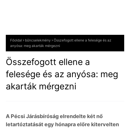
Főoldal
bűncselekmény
Összefogott ellene a felesége és az
anyósa: meg akarták mérgezni
Összefogott ellene a
felesége és az anyósa: meg
akarták mérgezni
A Pécsi Járásbíróság elrendelte két nő
letartóztatását egy hónapra előre kitervelten