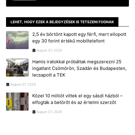
LEHET, HOGY EZEK A BEJEGYZÉSEK IS TETSZENI FOGNAK
2,5 év börtönt kapott egy férfi, mert ellopott
egy 30 forint értékű mobiltelefont
August 07, 2026
Hamis iratokkal próbáltak megszerezni 25
ingatlant Csömörön, Szadán és Budapesten,
lecsapott a TEK
August 07, 2026
Közel 10 milliót vittek el egy sásdi házból –
elfogták a betörőt és az értelmi szerzőt
August 07, 2026