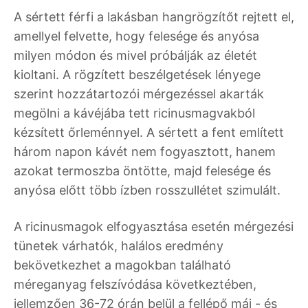
A sértett férfi a lakásban hangrögzítőt rejtett el,
amellyel felvette, hogy felesége és anyósa
milyen módon és mivel próbálják az életét
kioltani. A rögzített beszélgetések lényege
szerint hozzátartozói mérgezéssel akarták
megölni a kávéjába tett ricinusmagvakból
kézsített őrleménnyel. A sértett a fent említett
három napon kávét nem fogyasztott, hanem
azokat termoszba öntötte, majd felesége és
anyósa előtt több ízben rosszullétet szimulált.
A ricinusmagok elfogyasztása esetén mérgezési
tünetek várhatók, halálos eredmény
bekövetkezhet a magokban található
méreganyag felszívódása következtében,
jellemzően 36-72 órán belül a fellépő máj - és