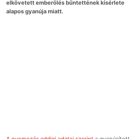
elkövetett emberölés bűntettének kísérlete
alapos gyanúja miatt.
A nyomozás eddigi adatai szerint
a gyanúsított