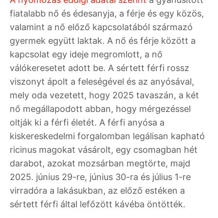
fiatalabb nő és édesanyja, a férje és egy közös,
valamint a nő előző kapcsolatából származó
gyermek együtt laktak. A nő és férje között a
kapcsolat egy ideje megromlott, a nő
válókeresetet adott be. A sértett férfi rossz
viszonyt ápolt a feleségével és az anyósával,
mely oda vezetett, hogy 2025 tavaszán, a két
nő megállapodott abban, hogy mérgezéssel
oltják ki a férfi életét. A férfi anyósa a
kiskereskedelmi forgalomban legálisan kapható
ricinus magokat vásárolt, egy csomagban hét
darabot, azokat mozsárban megtörte, majd
2025. június 29-re, június 30-ra és július 1-re
virradóra a lakásukban, az előző estéken a
sértett férfi által lefőzött kávéba öntötték.