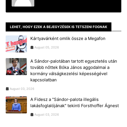
LEHET, HOGY EZEK A BEJEGYZÉSEK IS TETSZENI FOGNAK
Kártyavárként omlik össze a Megafon
August 05, 2026
A Sándor-palotában tartott egyeztetés után
tovább nőttek Bóka János aggodalmai a
kormány válságkezelési képességével
kapcsolatban
August 03, 2026
A Fidesz a "Sándor-palota illegális
lakásfoglalójának" tekinti Forsthoffer Ágnest
August 03, 2026