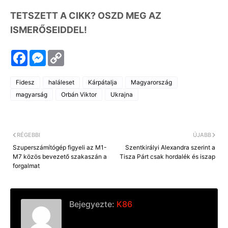
TETSZETT A CIKK? OSZD MEG AZ
ISMERŐSEIDDEL!
F
M
C
a
e
o
c
s
p
e
s
y
Fidesz
haláleset
Kárpátalja
Magyarország
b
e
L
o
n
i
magyarság
Orbán Viktor
Ukrajna
o
g
n
k
e
k
r
RÉGEBBI
ÚJABB
Szuperszámítógép figyeli az M1-
Szentkirályi Alexandra szerint a
M7 közös bevezető szakaszán a
Tisza Párt csak hordalék és iszap
forgalmat
Bejegyezte:
K86