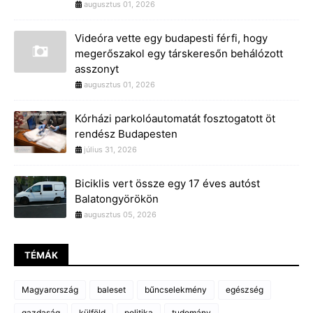
augusztus 01, 2026
Videóra vette egy budapesti férfi, hogy
megerőszakol egy társkeresőn behálózott
asszonyt
augusztus 01, 2026
Kórházi parkolóautomatát fosztogatott öt
rendész Budapesten
július 31, 2026
Biciklis vert össze egy 17 éves autóst
Balatongyörökön
augusztus 05, 2026
TÉMÁK
Magyarország
baleset
bűncselekmény
egészség
gazdaság
külföld
politika
tudomány