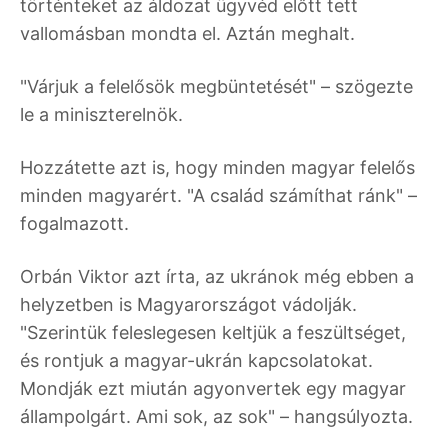
történteket az áldozat ügyvéd előtt tett
vallomásban mondta el. Aztán meghalt.
"Várjuk a felelősök megbüntetését" – szögezte
le a miniszterelnök.
Hozzátette azt is, hogy minden magyar felelős
minden magyarért. "A család számíthat ránk" –
fogalmazott.
Orbán Viktor azt írta, az ukránok még ebben a
helyzetben is Magyarországot vádolják.
"Szerintük feleslegesen keltjük a feszültséget,
és rontjuk a magyar-ukrán kapcsolatokat.
Mondják ezt miután agyonvertek egy magyar
állampolgárt. Ami sok, az sok" – hangsúlyozta.