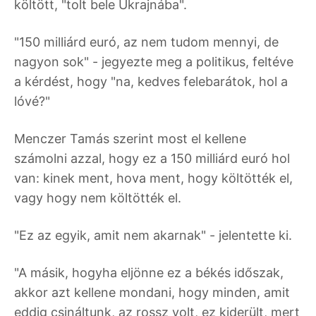
költött, "tolt bele Ukrajnába".
"150 milliárd euró, az nem tudom mennyi, de
nagyon sok" - jegyezte meg a politikus, feltéve
a kérdést, hogy "na, kedves felebarátok, hol a
lóvé?"
Menczer Tamás szerint most el kellene
számolni azzal, hogy ez a 150 milliárd euró hol
van: kinek ment, hova ment, hogy költötték el,
vagy hogy nem költötték el.
"Ez az egyik, amit nem akarnak" - jelentette ki.
"A másik, hogyha eljönne ez a békés időszak,
akkor azt kellene mondani, hogy minden, amit
eddig csináltunk, az rossz volt, ez kiderült, mert