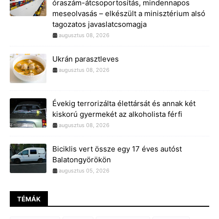
óraszám-átcsoportosítás, mindennapos
meseolvasás – elkészült a minisztérium alsó
tagozatos javaslatcsomagja
augusztus 08, 2026
Ukrán parasztleves
augusztus 08, 2026
Évekig terrorizálta élettársát és annak két
kiskorú gyermekét az alkoholista férfi
augusztus 08, 2026
Biciklis vert össze egy 17 éves autóst
Balatongyörökön
augusztus 05, 2026
TÉMÁK