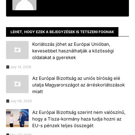
LEHET, HOGY EZEK A BEJEGYZÉSEK IS TETSZENI FOGNAK
Korlátozás jöhet az Európai Unióban,
kevesebbet használhatják a közösségi
oldalakat a gyerekek
July 14, 2026
Az Európai Bizottság az uniós bíróság elé
utalja Magyarországot az árréskorlátozások
miatt
July 08, 2026
Az Európai Bizottság szerint nem valószínű,
hogy a Tisza-kormány haza tudja hozni az
EU-s pénzek teljes összegét
May 07, 2026