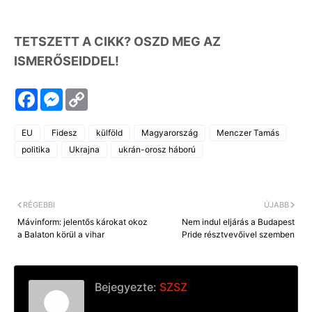
TETSZETT A CIKK? OSZD MEG AZ
ISMERŐSEIDDEL!
F
M
C
a
e
o
c
s
p
e
s
y
EU
Fidesz
külföld
Magyarország
Menczer Tamás
b
e
L
o
n
i
politika
Ukrajna
ukrán-orosz háború
o
g
n
k
e
k
r
RÉGEBBI
ÚJABB
Mávinform: jelentős károkat okoz
Nem indul eljárás a Budapest
a Balaton körül a vihar
Pride résztvevőivel szemben
Bejegyezte:
SZSZ