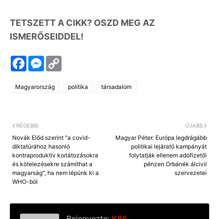
TETSZETT A CIKK? OSZD MEG AZ
ISMERŐSEIDDEL!
F
M
C
a
e
o
c
s
p
e
s
y
Magyarország
politika
társadalom
b
e
L
o
n
i
o
g
n
k
e
k
r
RÉGEBBI
ÚJABB
Novák Előd szerint "a covid-
Magyar Péter: Európa legdrágább
diktatúrához hasonló
politikai lejárató kampányát
kontraproduktív korlátozásokra
folytatják ellenem adófizetői
és kötelezésekre számíthat a
pénzen Orbánék álcivil
magyarság", ha nem lépünk ki a
szervezetei
WHO-ból
Bejegyezte:
K86