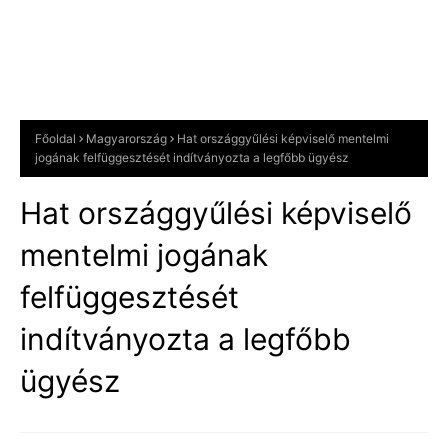
Főoldal
Magyarország
Hat országgyűlési képviselő mentelmi
jogának felfüggesztését indítványozta a legfőbb ügyész
Hat országgyűlési képviselő
mentelmi jogának
felfüggesztését
indítványozta a legfőbb
ügyész