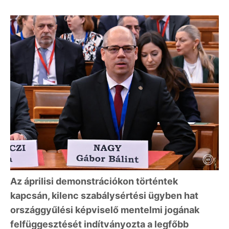
Az áprilisi demonstrációkon történtek
kapcsán, kilenc szabálysértési ügyben hat
országgyűlési képviselő mentelmi jogának
felfüggesztését indítványozta a legfőbb