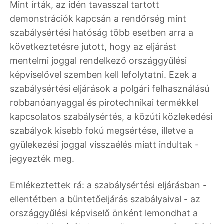
Mint írták, az idén tavasszal tartott
demonstrációk kapcsán a rendőrség mint
szabálysértési hatóság több esetben arra a
következtetésre jutott, hogy az eljárást
mentelmi joggal rendelkező országgyűlési
képviselővel szemben kell lefolytatni. Ezek a
szabálysértési eljárások a polgári felhasználású
robbanóanyaggal és pirotechnikai termékkel
kapcsolatos szabálysértés, a közúti közlekedési
szabályok kisebb fokú megsértése, illetve a
gyülekezési joggal visszaélés miatt indultak -
jegyezték meg.
Emlékeztettek rá: a szabálysértési eljárásban -
ellentétben a büntetőeljárás szabályaival - az
országgyűlési képviselő önként lemondhat a