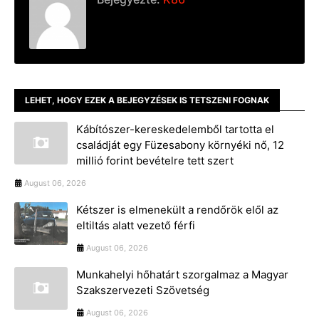
LEHET, HOGY EZEK A BEJEGYZÉSEK IS TETSZENI FOGNAK
Kábítószer-kereskedelemből tartotta el
családját egy Füzesabony környéki nő, 12
millió forint bevételre tett szert
August 06, 2026
Kétszer is elmenekült a rendőrök elől az
eltiltás alatt vezető férfi
August 06, 2026
Munkahelyi hőhatárt szorgalmaz a Magyar
Szakszervezeti Szövetség
August 06, 2026