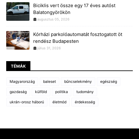
Biciklis vert össze egy 17 éves autóst
Balatongyörökön
augusztus 05, 2026
Kórházi parkolóautomatát fosztogatott öt
rendész Budapesten
július 31, 2026
TÉMÁK
Magyarország
baleset
bűncselekmény
egészség
gazdaság
külföld
politika
tudomány
ukrán-orosz háború
életmód
érdekesség