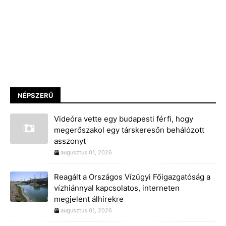
NÉPSZERŰ
Videóra vette egy budapesti férfi, hogy
megerőszakol egy társkeresőn behálózott
asszonyt
augusztus 01, 2026
Reagált a Országos Vízügyi Főigazgatóság a
vízhiánnyal kapcsolatos, interneten
megjelent álhírekre
augusztus 01, 2026