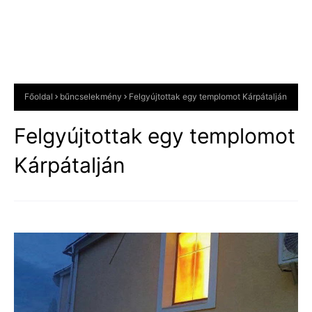
Főoldal
bűncselekmény
Felgyújtottak egy templomot Kárpátalján
Felgyújtottak egy templomot
Kárpátalján