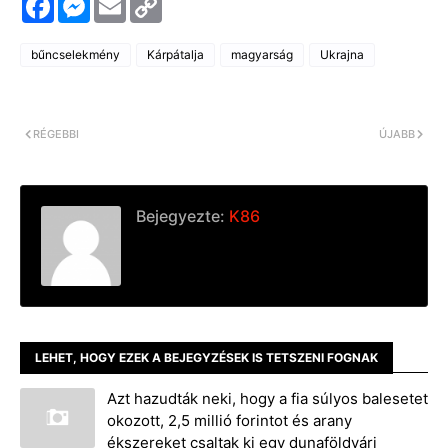
a
e
m
o
c
s
a
p
e
s
i
y
bűncselekmény
Kárpátalja
magyarság
Ukrajna
b
e
l
L
o
n
i
o
g
n
k
e
k
r
RÉGEBBI
ÚJABB
Bejegyezte:
K86
LEHET, HOGY EZEK A BEJEGYZÉSEK IS TETSZENI FOGNAK
Azt hazudták neki, hogy a fia súlyos balesetet
okozott, 2,5 millió forintot és arany
ékszereket csaltak ki egy dunaföldvári