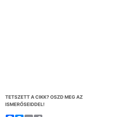
TETSZETT A CIKK? OSZD MEG AZ
ISMERŐSEIDDEL!
F
M
E
C